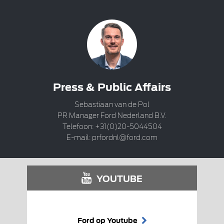
Press & Public Affairs
Sebastiaan van de Pol
PR Manager Ford Nederland B.V.
Telefoon: +31(0)20-5044504
E-mail:
prfordnl@ford.com
YOUTUBE
Ford op Youtube