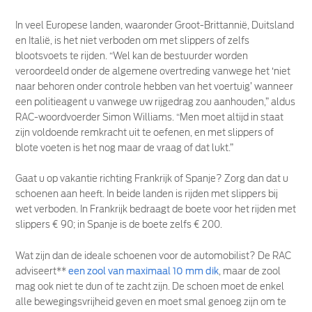
In veel Europese landen, waaronder Groot-Brittannië, Duitsland
en Italië, is het niet verboden om met slippers of zelfs
blootsvoets te rijden. “Wel kan de bestuurder worden
veroordeeld onder de algemene overtreding vanwege het ‘niet
naar behoren onder controle hebben van het voertuig’ wanneer
een politieagent u vanwege uw rijgedrag zou aanhouden,” aldus
RAC-woordvoerder Simon Williams. “Men moet altijd in staat
zijn voldoende remkracht uit te oefenen, en met slippers of
blote voeten is het nog maar de vraag of dat lukt.”
Gaat u op vakantie richting Frankrijk of Spanje? Zorg dan dat u
schoenen aan heeft. In beide landen is rijden met slippers bij
wet verboden. In Frankrijk bedraagt de boete voor het rijden met
slippers € 90; in Spanje is de boete zelfs € 200.
Wat zijn dan de ideale schoenen voor de automobilist? De RAC
adviseert**
een zool van maximaal 10 mm dik
, maar de zool
mag ook niet te dun of te zacht zijn. De schoen moet de enkel
alle bewegingsvrijheid geven en moet smal genoeg zijn om te