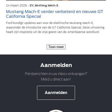
24 maart 2026 -
EV, Mustang Mach-E
Mustang Mach-E verder verbeterd en nieuwe GT
California Special
Ford kondigt updates aan voor de elektrische Mustang Mach-E,
waaronder de introductie van de GT California Special. Deze uitvoering
haalt zijn inspiratie uit de vrije geest van de Amerikaanse westkust.
Toon meer
Aanmelden
Persberichten in uw inbox ontvangen?
Meld u direct aan!
Aanmelden