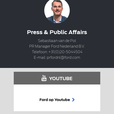
Press & Public Affairs
Sebastiaan van de Pol
PR Manager Ford Nederland B.V.
Telefoon: +31(0)20-5044504
E-mail:
prfordnl@ford.com
YOUTUBE
Ford op Youtube