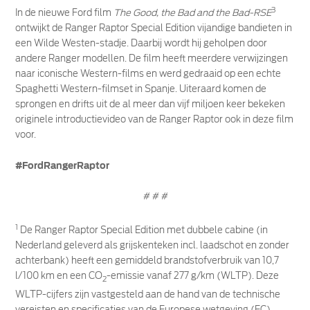
3
In de nieuwe Ford film
The Good, the Bad and the Bad-RSE
ontwijkt de Ranger Raptor Special Edition vijandige bandieten in
een Wilde Westen-stadje. Daarbij wordt hij geholpen door
andere Ranger modellen. De film heeft meerdere verwijzingen
naar iconische Western-films en werd gedraaid op een echte
Spaghetti Western-filmset in Spanje. Uiteraard komen de
sprongen en drifts uit de al meer dan vijf miljoen keer bekeken
originele introductievideo van de Ranger Raptor ook in deze film
voor.
#FordRangerRaptor
# # #
1
De Ranger Raptor Special Edition met dubbele cabine (in
Nederland geleverd als grijskenteken incl. laadschot en zonder
achterbank) heeft een gemiddeld brandstofverbruik van 10,7
l/100 km en een CO
-emissie vanaf 277 g/km (WLTP). Deze
2
WLTP-cijfers zijn vastgesteld aan de hand van de technische
vereisten en specificaties van de Europese wetgeving (EC)