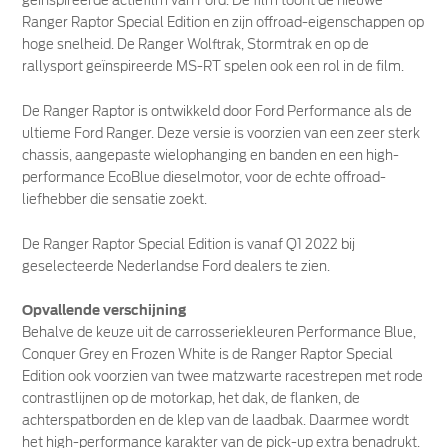
geïnspireerde actiefilm van Ford. De film toont de nieuwe
Ranger Raptor Special Edition en zijn offroad-eigenschappen op
hoge snelheid. De Ranger Wolftrak, Stormtrak en op de
rallysport geïnspireerde MS-RT spelen ook een rol in de film.
De Ranger Raptor is ontwikkeld door Ford Performance als de
ultieme Ford Ranger. Deze versie is voorzien van een zeer sterk
chassis, aangepaste wielophanging en banden en een high-
performance EcoBlue dieselmotor, voor de echte offroad-
liefhebber die sensatie zoekt.
De Ranger Raptor Special Edition is vanaf Q1 2022 bij
geselecteerde Nederlandse Ford dealers te zien.
Opvallende verschijning
Behalve de keuze uit de carrosseriekleuren Performance Blue,
Conquer Grey en Frozen White is de Ranger Raptor Special
Edition ook voorzien van twee matzwarte racestrepen met rode
contrastlijnen op de motorkap, het dak, de flanken, de
achterspatborden en de klep van de laadbak. Daarmee wordt
het high-performance karakter van de pick-up extra benadrukt.