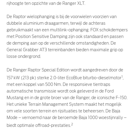
rijhoogte ten opzichte van de Ranger XLT.
De Raptor wielophanging is bij de voorwielen voorzien van
dubbele aluminium draagarmen, terwijl de achteras
gebruikmaakt van een multilink-ophanging. FOX schokdempers
met Position Sensitive Damping zijn ook standaard en passen
de demping aan op de verschillende omstandigheden. De
General Grabber AT3 terreinbanden bieden maximale grip op
losse ondergrond.
De Ranger Raptor Special Edition wordt aangedreven door de
1
157 kW (213 pk) sterke 2.0-liter EcoBlue biturbo-dieselmotor
,
met een koppel van 500 Nm. De responsieve tientraps
automatische transmissie wordt ook geleverd in de Ford
Mustang en in de grote broer van de Ranger, de iconische F-150.
Het unieke Terrain Management System maakt het mogelijk
om vele soorten terrein en rijsituaties te beheersen. De Baja
Mode – vernoemd naar de beroemde Baja 1000 woestijnrally –
2
biedt optimale offroad-prestaties.