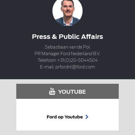
Press & Public Affairs
Sebastiaan van de Pol
PR Manager Ford Nederland B.V.
Telefoon: +31(0)20-5044504
E-mail:
prfordnl@ford.com
YOUTUBE
Ford op Youtube