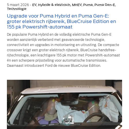
5 maart 2026 -
EV, Hybride & elektrisch, MHEV, Puma, Puma Gen-E,
Technologie
Upgrade voor Puma Hybrid en Puma Gen-E:
groter elektrisch rijbereik, BlueCruise Edition en
155 pk Powershift-automaat
De populaire Puma Hybrid en de volledig elektrische Puma Gen-E
worden aanzienlijk verbeterd met geavanceerde technologie,
connectiviteit en upgrades in motorisering en uitrusting. De compacte
crossover krijgt een groter elektrisch rijbereik, BlueCruise handsfree-
rijtechnologie, een krachtigere 155 pk motor met Powershift-automaat
én een scherpere prijsstelling voor automatische transmissies.
Daarnaast introduceert Ford de nieuwe BlueCruise Edition.