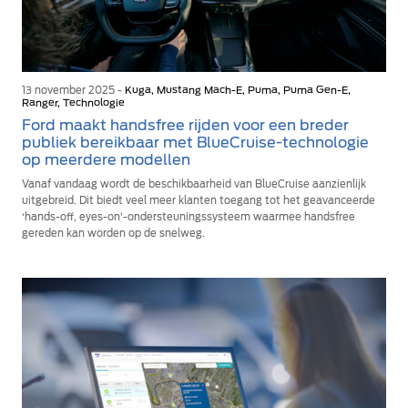
13 november 2025 -
Kuga, Mustang Mach-E, Puma, Puma Gen-E,
Ranger, Technologie
Ford maakt handsfree rijden voor een breder
publiek bereikbaar met BlueCruise-technologie
op meerdere modellen
Vanaf vandaag wordt de beschikbaarheid van BlueCruise aanzienlijk
uitgebreid. Dit biedt veel meer klanten toegang tot het geavanceerde
‘hands-off, eyes-on’-ondersteuningssysteem waarmee handsfree
gereden kan worden op de snelweg.