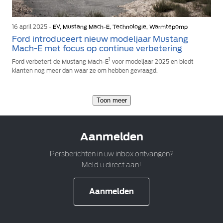
16 april 2025 -
EV, Mustang Mach-E, Technologie, Warmtepomp
Ford introduceert nieuw modeljaar Mustang
Mach-E met focus op continue verbetering
1
Ford verbetert de Mustang Mach-E
voor modeljaar 2025 en biedt
klanten nog meer dan waar ze om hebben gevraagd.
Toon meer
Aanmelden
Persberichten in uw inbox ontvangen?
Meld u direct aan!
Aanmelden