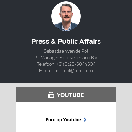
Press & Public Affairs
Sebastiaan van de Pol
PR Manager Ford Nederland B.V.
Telefoon: +31(0)20-5044504
E-mail:
prfordnl@ford.com
YOUTUBE
Ford op Youtube