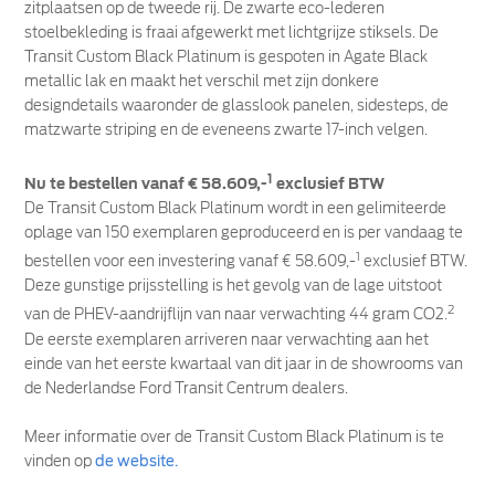
zitplaatsen op de tweede rij. De zwarte eco-lederen
stoelbekleding is fraai afgewerkt met lichtgrijze stiksels. De
Transit Custom Black Platinum is gespoten in Agate Black
metallic lak en maakt het verschil met zijn donkere
designdetails waaronder de glasslook panelen, sidesteps, de
matzwarte striping en de eveneens zwarte 17-inch velgen.
1
Nu te bestellen vanaf € 58.609,-
exclusief BTW
De Transit Custom Black Platinum wordt in een gelimiteerde
oplage van 150 exemplaren geproduceerd en is per vandaag te
1
bestellen voor een investering vanaf € 58.609,-
exclusief BTW.
Deze gunstige prijsstelling is het gevolg van de lage uitstoot
2
van de PHEV-aandrijflijn van naar verwachting 44 gram CO2.
De eerste exemplaren arriveren naar verwachting aan het
einde van het eerste kwartaal van dit jaar in de showrooms van
de Nederlandse Ford Transit Centrum dealers.
Meer informatie over de Transit Custom Black Platinum is te
vinden op
de website.