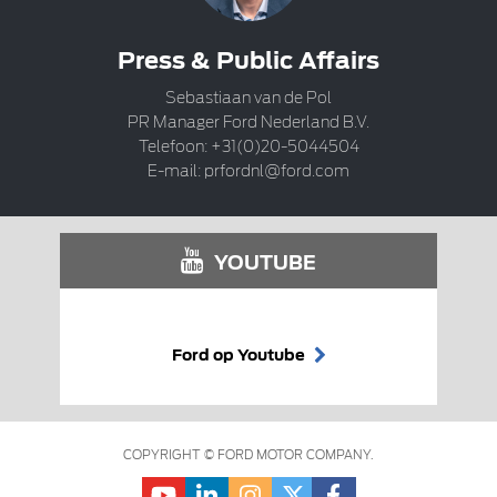
Press & Public Affairs
Sebastiaan van de Pol
PR Manager Ford Nederland B.V.
Telefoon: +31(0)20-5044504
E-mail:
prfordnl@ford.com
YOUTUBE
Ford op Youtube
COPYRIGHT © FORD MOTOR COMPANY.