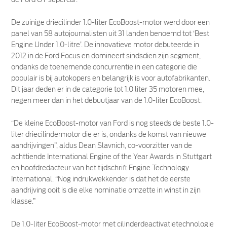
De zuinige driecilinder 1.0-liter EcoBoost-motor werd door een
panel van 58 autojournalisten uit 31 landen benoemd tot ‘Best
Engine Under 1.0-litre’. De innovatieve motor debuteerde in
2012 in de Ford Focus en domineert sindsdien zijn segment,
ondanks de toenemende concurrentie in een categorie die
populair is bij autokopers en belangrijk is voor autofabrikanten.
Dit jaar deden er in de categorie tot 1.0 liter 35 motoren mee,
negen meer dan in het debuutjaar van de 1.0-liter EcoBoost.
“De kleine EcoBoost-motor van Ford is nog steeds de beste 1.0-
liter driecilindermotor die er is, ondanks de komst van nieuwe
aandrijvingen”, aldus Dean Slavnich, co-voorzitter van de
achttiende International Engine of the Year Awards in Stuttgart
en hoofdredacteur van het tijdschrift Engine Technology
International. “Nog indrukwekkender is dat het de eerste
aandrijving ooit is die elke nominatie omzette in winst in zijn
klasse.”
De 1.0-liter EcoBoost-motor met cilinderdeactivatietechnologie