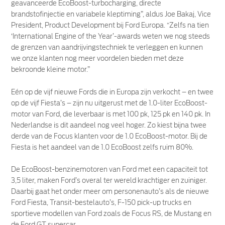
geavanceerde EcoBoost-turbocharging, directe
brandstofinjectie en variabele kleptiming”, aldus Joe Bakaj, Vice
President, Product Development bij Ford Europa. “Zelfs na tien
‘International Engine of the Year’-awards weten we nog steeds
de grenzen van aandrijvingstechniek te verleggen en kunnen
we onze klanten nog meer voordelen bieden met deze
bekroonde kleine motor.”
Eén op de vijf nieuwe Fords die in Europa zijn verkocht – en twee
op de vijf Fiesta’s – zijn nu uitgerust met de 1.0-liter EcoBoost-
motor van Ford, die leverbaar is met 100 pk, 125 pk en 140 pk. In
Nederlandse is dit aandeel nog veel hoger. Zo kiest bijna twee
derde van de Focus klanten voor de 1.0 EcoBoost-motor. Bij de
Fiesta is het aandeel van de 1.0 EcoBoost zelfs ruim 80%.
De EcoBoost-benzinemotoren van Ford met een capaciteit tot
3,5 liter, maken Ford’s overal ter wereld krachtiger en zuiniger.
Daarbij gaat het onder meer om personenauto’s als de nieuwe
Ford Fiesta, Transit-bestelauto’s, F-150 pick-up trucks en
sportieve modellen van Ford zoals de Focus RS, de Mustang en
de Ford GT supercar.