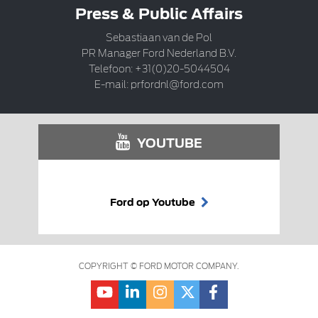
Press & Public Affairs
Sebastiaan van de Pol
PR Manager Ford Nederland B.V.
Telefoon: +31(0)20-5044504
E-mail:
prfordnl@ford.com
YOUTUBE
Ford op Youtube
COPYRIGHT © FORD MOTOR COMPANY.