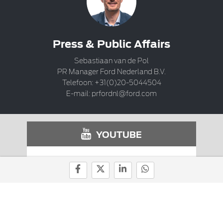
Press & Public Affairs
Sebastiaan van de Pol
PR Manager Ford Nederland B.V.
Telefoon: +31(0)20-5044504
E-mail:
prfordnl@ford.com
YOUTUBE
Ford op Youtube
COPYRIGHT © FORD MOTOR COMPANY.