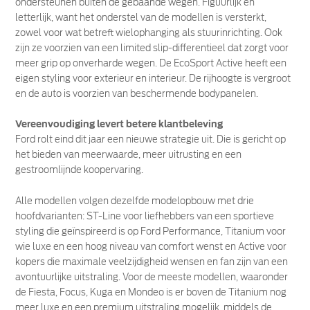
ondersteunen buiten de gebaande wegen. Figuurlijk én
letterlijk, want het onderstel van de modellen is versterkt,
zowel voor wat betreft wielophanging als stuurinrichting. Ook
zijn ze voorzien van een limited slip-differentieel dat zorgt voor
meer grip op onverharde wegen. De EcoSport Active heeft een
eigen styling voor exterieur en interieur. De rijhoogte is vergroot
en de auto is voorzien van beschermende bodypanelen.
Vereenvoudiging levert betere klantbeleving
Ford rolt eind dit jaar een nieuwe strategie uit. Die is gericht op
het bieden van meerwaarde, meer uitrusting en een
gestroomlijnde koopervaring.
Alle modellen volgen dezelfde modelopbouw met drie
hoofdvarianten: ST-Line voor liefhebbers van een sportieve
styling die geïnspireerd is op Ford Performance, Titanium voor
wie luxe en een hoog niveau van comfort wenst en Active voor
kopers die maximale veelzijdigheid wensen en fan zijn van een
avontuurlijke uitstraling. Voor de meeste modellen, waaronder
de Fiesta, Focus, Kuga en Mondeo is er boven de Titanium nog
meer luxe en een premium uitstraling mogelijk, middels de