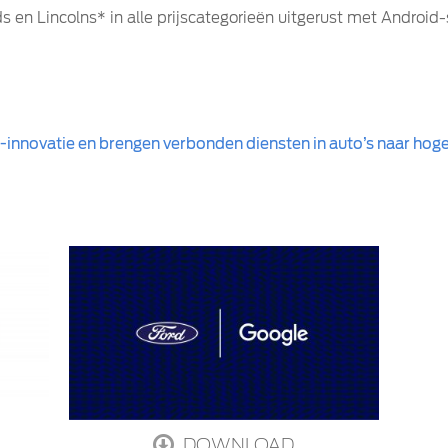
 en Lincolns* in alle prijscategorieën uitgerust met Andro
-innovatie en brengen verbonden diensten in auto’s naar hoge
DOWNLOAD