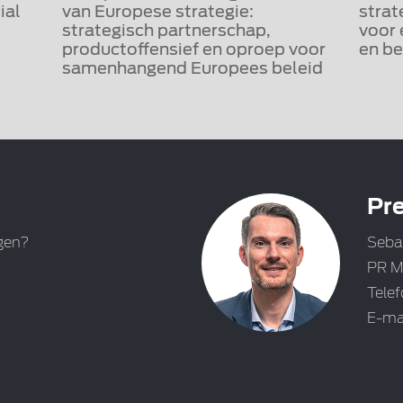
ial
van Europese strategie:
strat
strategisch partnerschap,
voor 
productoffensief en oproep voor
en be
samenhangend Europees beleid
Pre
gen?
Seba
PR M
Tele
E-ma