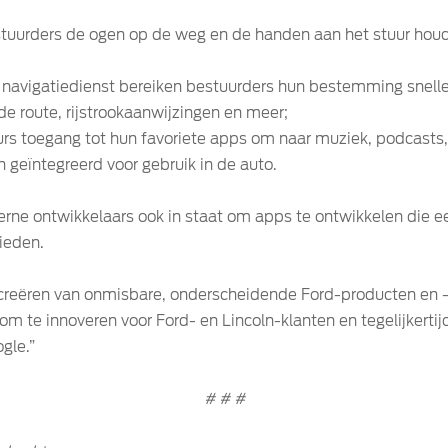
tuurders de ogen op de weg en de handen aan het stuur houd
navigatiedienst bereiken bestuurders hun bestemming sneller
e route, rijstrookaanwijzingen en meer;
s toegang tot hun favoriete apps om naar muziek, podcasts,
 geïntegreerd voor gebruik in de auto.
terne ontwikkelaars ook in staat om apps te ontwikkelen die 
ieden.
reëren van onmisbare, onderscheidende Ford-producten en -d
 om te innoveren voor Ford- en Lincoln-klanten en tegelijkert
gle.”
# # #