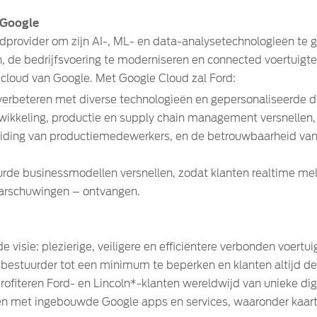
 Google
udprovider om zijn AI-, ML- en data-analysetechnologieën te 
n, de bedrijfsvoering te moderniseren en connected voertuigt
 cloud van Google. Met Google Cloud zal Ford:
 verbeteren met diverse technologieën en gepersonaliseerde d
ikkeling, productie en supply chain management versnellen, 
leiding van productiemedewerkers, en de betrouwbaarheid van
rde businessmodellen versnellen, zodat klanten realtime me
arschuwingen – ontvangen.
visie: plezierige, veiligere en efficiëntere verbonden voertu
 bestuurder tot een minimum te beperken en klanten altijd de
rofiteren Ford- en Lincoln*-klanten wereldwijd van unieke di
en met ingebouwde Google apps en services, waaronder kaart