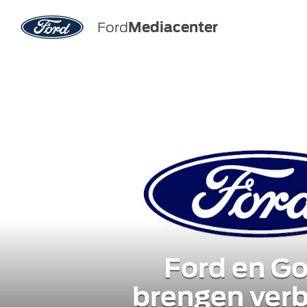
Ford
Mediacenter
Ford en Go
brengen verb