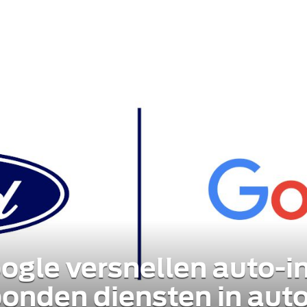
ogle versnellen auto-i
onden diensten in auto