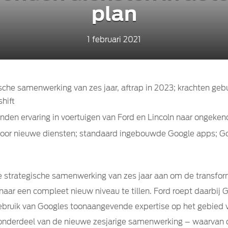
plan
1 februari 2021
ische samenwerking van zes jaar, aftrap in 2023; krachten ge
hift
nden ervaring in voertuigen van Ford en Lincoln naar ongeken
voor nieuwe diensten; standaard ingebouwde Google apps; Go
 strategische samenwerking van zes jaar aan om de transform
aar een compleet nieuw niveau te tillen. Ford roept daarbij G
bruik van Googles toonaangevende expertise op het gebied va
 onderdeel van de nieuwe zesjarige samenwerking – waarvan d