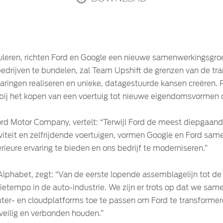
uleren, richten Ford en Google een nieuwe samenwerkingsgr
bedrijven te bundelen, zal Team Upshift de grenzen van de tr
ingen realiseren en unieke, datagestuurde kansen creëren. P
bij het kopen van een voertuig tot nieuwe eigendomsvormen 
rd Motor Company, vertelt: “Terwijl Ford de meest diepgaande
tiviteit en zelfrijdende voertuigen, vormen Google en Ford sam
rieure ervaring te bieden en ons bedrijf te moderniseren.”
lphabet, zegt: “Van de eerste lopende assemblagelijn tot de 
atietempo in de auto-industrie. We zijn er trots op dat we s
ter- en cloudplatforms toe te passen om Ford te transformer
eilig en verbonden houden.”