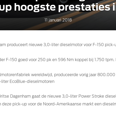
up hoogste prestaties i
11 januari 2018
m produceert nieuwe 3,0-liter dieselmotor voor F-150 pick-u
leider F-150 goed voor 250 pk en 596 Nm koppel bij 1.750 t
motorenfabriek wereldwijd, produceerde vorig jaar 800.000 m
5-liter EcoBlue-dieselmotoren
Britse Dagenham gaat de nieuwe 3,0-liter Power Stroke diese
d in deze pick-up voor de Noord-Amerikaanse markt een dieselm