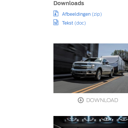
Downloads
Afbeeldingen
(zip)
Tekst
(doc)
DOWNLOAD