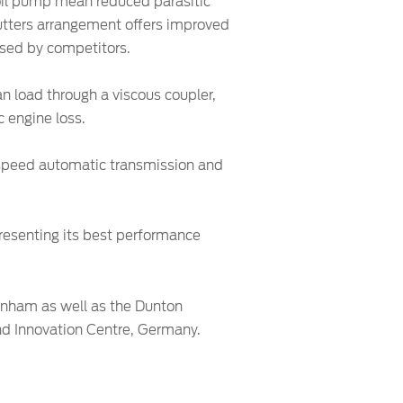
 oil pump mean reduced parasitic
utters arrangement offers improved
used by competitors.
n load through a viscous coupler,
 engine loss.
-speed automatic transmission and
presenting its best performance
genham as well as the Dunton
nd Innovation Centre, Germany.