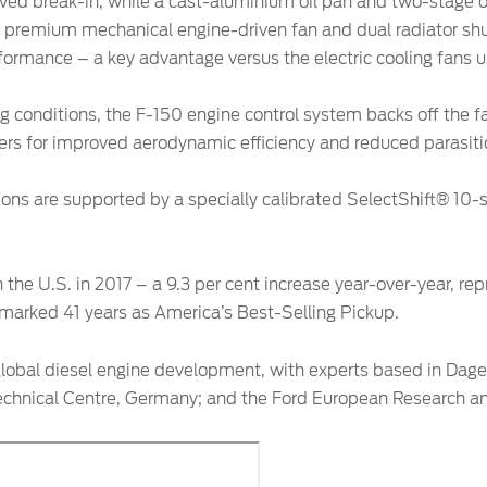
roved break-in, while a cast-aluminium oil pan and two-stage
 A premium mechanical engine-driven fan and dual radiator sh
formance – a key advantage versus the electric cooling fans 
 conditions, the F-150 engine control system backs off the fa
ers for improved aerodynamic efficiency and reduced parasitic
ions are supported by a specially calibrated SelectShift® 10
 the U.S. in 2017 – a 9.3 per cent increase year-over-year, re
 marked 41 years as America’s Best-Selling Pickup.
d global diesel engine development, with experts based in Da
Technical Centre, Germany; and the Ford European Research a