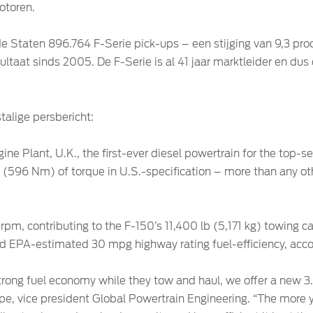
otoren.
de Staten 896.764 F-Serie pick-ups – een stijging van 9,3 proc
ltaat sinds 2005. De F-Serie is al 41 jaar marktleider en dus
alige persbericht:
 Plant, U.K., the first-ever diesel powertrain for the top-se
(596 Nm) of torque in U.S.-specification – more than any oth
rpm, contributing to the F-150’s 11,400 lb (5,171 kg) towing c
d EPA-estimated 30 mpg highway rating fuel-efficiency, accor
trong fuel economy while they tow and haul, we offer a new 3.
pe, vice president Global Powertrain Engineering. “The more y