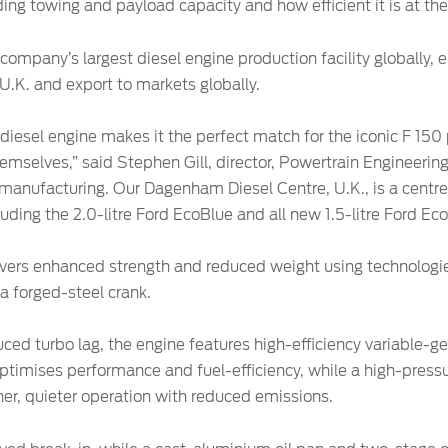
ding towing and payload capacity and how efficient it is at th
ompany’s largest diesel engine production facility globally,
.K. and export to markets globally.
diesel engine makes it the perfect match for the iconic F 150
hemselves,” said Stephen Gill, director, Powertrain Engineering
 manufacturing. Our Dagenham Diesel Centre, U.K., is a centr
luding the 2.0-litre Ford EcoBlue and all new 1.5-litre Ford Eco
ivers enhanced strength and reduced weight using technolog
 a forged-steel crank.
uced turbo lag, the engine features high-efficiency variable
 optimises performance and fuel-efficiency, while a high-pres
her, quieter operation with reduced emissions.