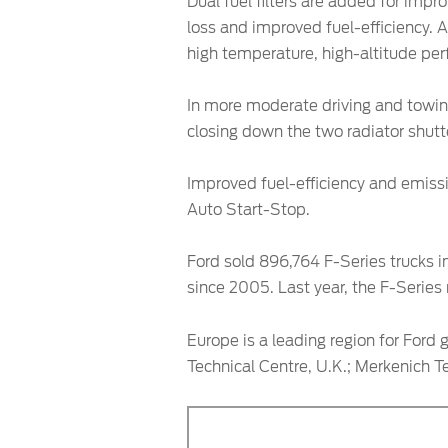
Dual fuel filters are added for imp
loss and improved fuel-efficiency.
high temperature, high-altitude per
In more moderate driving and towing
closing down the two radiator shutt
Improved fuel-efficiency and emiss
Auto Start-Stop.
Ford sold 896,764 F-Series trucks in
since 2005. Last year, the F-Series
Europe is a leading region for For
Technical Centre, U.K.; Merkenich 