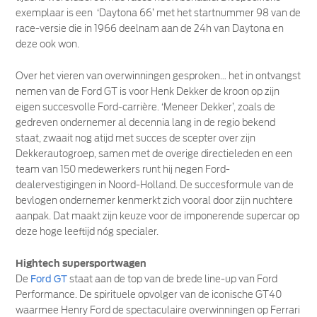
exemplaar is een ‘Daytona 66’ met het startnummer 98 van de
race-versie die in 1966 deelnam aan de 24h van Daytona en
deze ook won.
Over het vieren van overwinningen gesproken… het in ontvangst
nemen van de Ford GT is voor Henk Dekker de kroon op zijn
eigen succesvolle Ford-carrière. ‘Meneer Dekker’, zoals de
gedreven ondernemer al decennia lang in de regio bekend
staat, zwaait nog atijd met succes de scepter over zijn
Dekkerautogroep, samen met de overige directieleden en een
team van 150 medewerkers runt hij negen Ford-
dealervestigingen in Noord-Holland. De succesformule van de
bevlogen ondernemer kenmerkt zich vooral door zijn nuchtere
aanpak. Dat maakt zijn keuze voor de imponerende supercar op
deze hoge leeftijd nóg specialer.
Hightech supersportwagen
De
Ford GT
staat aan de top van de brede line-up van Ford
Performance. De spirituele opvolger van de iconische GT40
waarmee Henry Ford de spectaculaire overwinningen op Ferrari