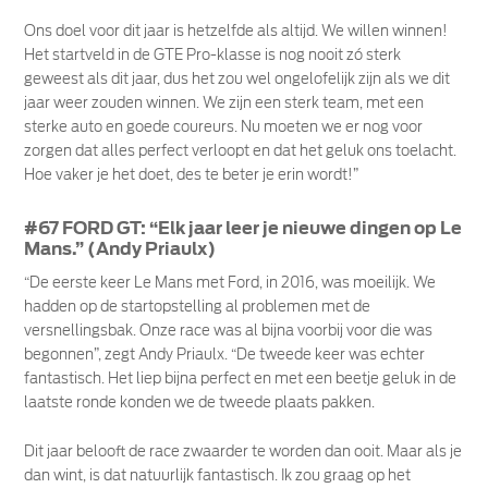
Ons doel voor dit jaar is hetzelfde als altijd. We willen winnen!
Het startveld in de GTE Pro-klasse is nog nooit zó sterk
geweest als dit jaar, dus het zou wel ongelofelijk zijn als we dit
jaar weer zouden winnen. We zijn een sterk team, met een
sterke auto en goede coureurs. Nu moeten we er nog voor
zorgen dat alles perfect verloopt en dat het geluk ons toelacht.
Hoe vaker je het doet, des te beter je erin wordt!”
#67 FORD GT: “Elk jaar leer je nieuwe dingen op Le
Mans.” (Andy Priaulx)
“De eerste keer Le Mans met Ford, in 2016, was moeilijk. We
hadden op de startopstelling al problemen met de
versnellingsbak. Onze race was al bijna voorbij voor die was
begonnen”, zegt Andy Priaulx. “De tweede keer was echter
fantastisch. Het liep bijna perfect en met een beetje geluk in de
laatste ronde konden we de tweede plaats pakken.
Dit jaar belooft de race zwaarder te worden dan ooit. Maar als je
dan wint, is dat natuurlijk fantastisch. Ik zou graag op het