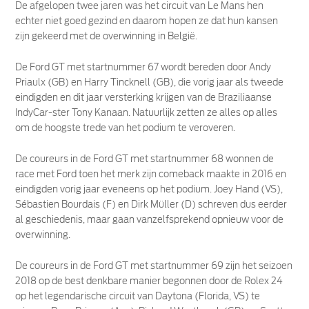
De afgelopen twee jaren was het circuit van Le Mans hen
echter niet goed gezind en daarom hopen ze dat hun kansen
zijn gekeerd met de overwinning in België.
De Ford GT met startnummer 67 wordt bereden door Andy
Priaulx (GB) en Harry Tincknell (GB), die vorig jaar als tweede
eindigden en dit jaar versterking krijgen van de Braziliaanse
IndyCar-ster Tony Kanaan. Natuurlijk zetten ze alles op alles
om de hoogste trede van het podium te veroveren.
De coureurs in de Ford GT met startnummer 68 wonnen de
race met Ford toen het merk zijn comeback maakte in 2016 en
eindigden vorig jaar eveneens op het podium. Joey Hand (VS),
Sébastien Bourdais (F) en Dirk Müller (D) schreven dus eerder
al geschiedenis, maar gaan vanzelfsprekend opnieuw voor de
overwinning.
De coureurs in de Ford GT met startnummer 69 zijn het seizoen
2018 op de best denkbare manier begonnen door de Rolex 24
op het legendarische circuit van Daytona (Florida, VS) te