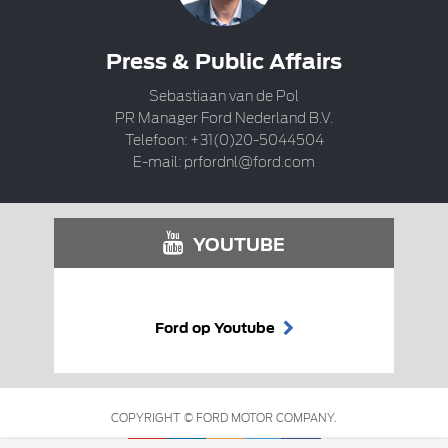
Press & Public Affairs
Sebastiaan van de Pol
PR Manager Ford Nederland B.V.
Telefoon: +31(0)20-5044504
E-mail:
prfordnl@ford.com
YOUTUBE
Ford op Youtube
COPYRIGHT © FORD MOTOR COMPANY.