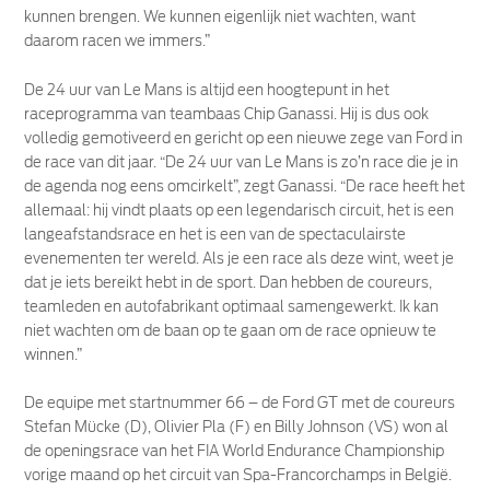
kunnen brengen. We kunnen eigenlijk niet wachten, want
daarom racen we immers.”
De 24 uur van Le Mans is altijd een hoogtepunt in het
raceprogramma van teambaas Chip Ganassi. Hij is dus ook
volledig gemotiveerd en gericht op een nieuwe zege van Ford in
de race van dit jaar. “De 24 uur van Le Mans is zo’n race die je in
de agenda nog eens omcirkelt”, zegt Ganassi. “De race heeft het
allemaal: hij vindt plaats op een legendarisch circuit, het is een
langeafstandsrace en het is een van de spectaculairste
evenementen ter wereld. Als je een race als deze wint, weet je
dat je iets bereikt hebt in de sport. Dan hebben de coureurs,
teamleden en autofabrikant optimaal samengewerkt. Ik kan
niet wachten om de baan op te gaan om de race opnieuw te
winnen.”
De equipe met startnummer 66 – de Ford GT met de coureurs
Stefan Mücke (D), Olivier Pla (F) en Billy Johnson (VS) won al
de openingsrace van het FIA World Endurance Championship
vorige maand op het circuit van Spa-Francorchamps in België.