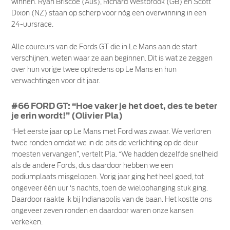
winnen. Ryan Briscoe (Aus), Richard Westbrook (GB) en Scott
Dixon (NZ) staan op scherp voor nóg een overwinning in een
24-uursrace.
Alle coureurs van de Fords GT die in Le Mans aan de start
verschijnen, weten waar ze aan beginnen. Dit is wat ze zeggen
over hun vorige twee optredens op Le Mans en hun
verwachtingen voor dit jaar.
#66 FORD GT: “Hoe vaker je het doet, des te beter
je erin wordt!” (Olivier Pla)
“Het eerste jaar op Le Mans met Ford was zwaar. We verloren
twee ronden omdat we in de pits de verlichting op de deur
moesten vervangen”, vertelt Pla. “We hadden dezelfde snelheid
als de andere Fords, dus daardoor hebben we een
podiumplaats misgelopen. Vorig jaar ging het heel goed, tot
ongeveer één uur ‘s nachts, toen de wielophanging stuk ging.
Daardoor raakte ik bij Indianapolis van de baan. Het kostte ons
ongeveer zeven ronden en daardoor waren onze kansen
verkeken.