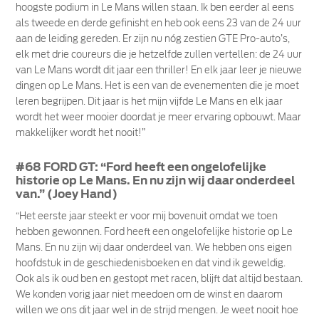
hoogste podium in Le Mans willen staan. Ik ben eerder al eens
als tweede en derde gefinisht en heb ook eens 23 van de 24 uur
aan de leiding gereden. Er zijn nu nóg zestien GTE Pro-auto’s,
elk met drie coureurs die je hetzelfde zullen vertellen: de 24 uur
van Le Mans wordt dit jaar een thriller! En elk jaar leer je nieuwe
dingen op Le Mans. Het is een van de evenementen die je moet
leren begrijpen. Dit jaar is het mijn vijfde Le Mans en elk jaar
wordt het weer mooier doordat je meer ervaring opbouwt. Maar
makkelijker wordt het nooit!”
#68 FORD GT: “Ford heeft een ongelofelijke
historie op Le Mans. En nu zijn wij daar onderdeel
van.” (Joey Hand)
“Het eerste jaar steekt er voor mij bovenuit omdat we toen
hebben gewonnen. Ford heeft een ongelofelijke historie op Le
Mans. En nu zijn wij daar onderdeel van. We hebben ons eigen
hoofdstuk in de geschiedenisboeken en dat vind ik geweldig.
Ook als ik oud ben en gestopt met racen, blijft dat altijd bestaan.
We konden vorig jaar niet meedoen om de winst en daarom
willen we ons dit jaar wel in de strijd mengen. Je weet nooit hoe