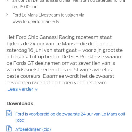
24 uur van Le Mans gaat dit jaar van start op zaterdag 16 juni
om 15.00 uur
Ford Le Mans Livestream te volgen via
www.fordperformance.tv
Het Ford Chip Ganassi Racing raceteam staat
tijdens de 24 uur van Le Mans – die dit jaar op
zaterdag 16 juni van start gaat – voor zijn grootste
uitdaging tot op heden. De GTE Pro-klasse waarin
de Fords GT deelnemen omvat zeventien van ‘s
werelds snelste GT-auto’s en 51 van ’s werelds
beste coureurs. Daarmee wordt het de zwaarst
bevochten race tot op heden voor het team.
Lees verder
Downloads
Ford is voorbereid op de zwaarste 24 uur van Le Mans ooit
(doc)
Afbeeldingen
(zip)