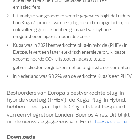
alleen een benzinemotor, gebaseerd op WLTP-
emissiecijfers
Uit analyse van geanonimiseerde gegevens blijkt dat rijders
hun Kuga 71 procent van de rijdagen hebben opgeladen, en
ook volledig gebruik hebben gemaakt van hybride-
mogelijkheden tijdens trips in de zomer
Kuga was in 2021 bestverkochte plug-in hybride (PHEV) in
Europa, levert een lager elektrisch energieverbruik, beste
gecombineerde CO
-uitstoot en laagste totale
2
gebruikskosten vergeleken met belangrijkste concurrenten
In Nederland was 90,2% van de verkochte Kuga’s een PHEV
Bestuurders van Europa's bestverkochte plug-in
hybride voertuig (PHEV), de Kuga Plug-In Hybrid,
hebben in één jaar tijd de CO
-uitstoot bespaard
2
van een vliegretour Londen-Buenos Aires. Dit blijkt
uit de nieuwste gegevens van Ford.
Lees verder
Downloads