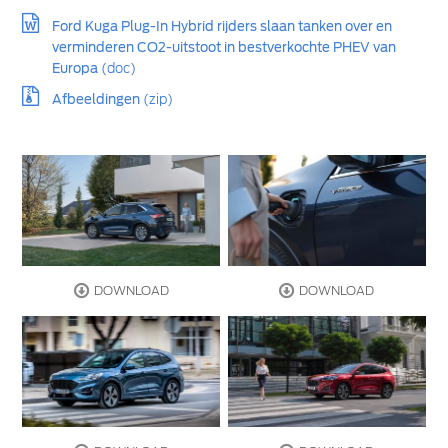
Ford Kuga Plug-In Hybrid rijders slaan tanken over en
verminderen CO2-uitstoot in bestverkochte PHEV van
Europa
(doc)
Afbeeldingen
(zip)
DOWNLOAD
DOWNLOAD