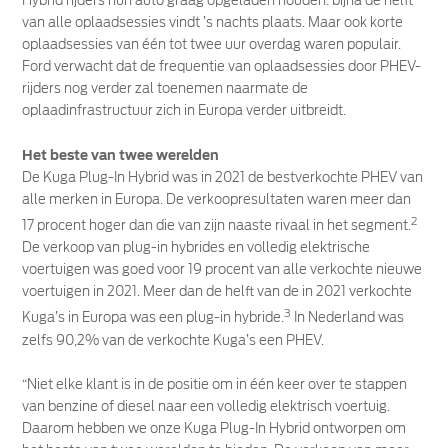
Hybrid rijders hun auto graag opgeladen houden: bijna de helft
van alle oplaadsessies vindt ’s nachts plaats. Maar ook korte
oplaadsessies van één tot twee uur overdag waren populair.
Ford verwacht dat de frequentie van oplaadsessies door PHEV-
rijders nog verder zal toenemen naarmate de
oplaadinfrastructuur zich in Europa verder uitbreidt.
Het beste van twee werelden
De Kuga Plug-In Hybrid was in 2021 de bestverkochte PHEV van
alle merken in Europa. De verkoopresultaten waren meer dan
2
17 procent hoger dan die van zijn naaste rivaal in het segment.
De verkoop van plug-in hybrides en volledig elektrische
voertuigen was goed voor 19 procent van alle verkochte nieuwe
voertuigen in 2021. Meer dan de helft van de in 2021 verkochte
3
Kuga’s in Europa was een plug-in hybride.
In Nederland was
zelfs 90,2% van de verkochte Kuga’s een PHEV.
“Niet elke klant is in de positie om in één keer over te stappen
van benzine of diesel naar een volledig elektrisch voertuig.
Daarom hebben we onze Kuga Plug-In Hybrid ontworpen om