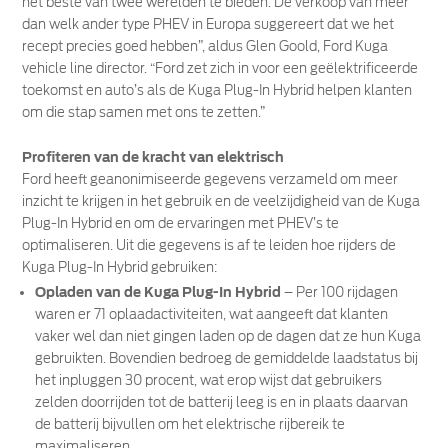
het beste van twee werelden te bieden. De verkoop van meer
dan welk ander type PHEV in Europa suggereert dat we het
recept precies goed hebben”, aldus Glen Goold, Ford Kuga
vehicle line director. “Ford zet zich in voor een geëlektrificeerde
toekomst en auto’s als de Kuga Plug-In Hybrid helpen klanten
om die stap samen met ons te zetten.”
Profiteren van de kracht van elektrisch
Ford heeft geanonimiseerde gegevens verzameld om meer
inzicht te krijgen in het gebruik en de veelzijdigheid van de Kuga
Plug-In Hybrid en om de ervaringen met PHEV’s te
optimaliseren. Uit die gegevens is af te leiden hoe rijders de
Kuga Plug-In Hybrid gebruiken:
Opladen van de Kuga Plug-In Hybrid
– Per 100 rijdagen
waren er 71 oplaadactiviteiten, wat aangeeft dat klanten
vaker wel dan niet gingen laden op de dagen dat ze hun Kuga
gebruikten. Bovendien bedroeg de gemiddelde laadstatus bij
het inpluggen 30 procent, wat erop wijst dat gebruikers
zelden doorrijden tot de batterij leeg is en in plaats daarvan
de batterij bijvullen om het elektrische rijbereik te
maximaliseren.