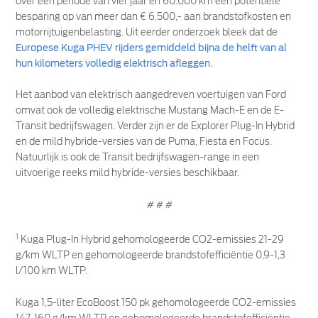
over een periode van vier jaar en 60.000 km een potentiële
besparing op van meer dan € 6.500,- aan brandstofkosten en
motorrijtuigenbelasting. Uit eerder onderzoek bleek dat de
Europese Kuga PHEV rijders gemiddeld bijna de helft van al
hun kilometers volledig elektrisch afleggen
.
Het aanbod van elektrisch aangedreven voertuigen van Ford
omvat ook de volledig elektrische Mustang Mach-E en de E-
Transit bedrijfswagen. Verder zijn er de Explorer Plug-In Hybrid
en de mild hybride-versies van de Puma, Fiesta en Focus.
Natuurlijk is ook de Transit bedrijfswagen-range in een
uitvoerige reeks mild hybride-versies beschikbaar.
# # #
1
Kuga Plug-In Hybrid gehomologeerde CO2-emissies 21-29
g/km WLTP en gehomologeerde brandstofefficiëntie 0,9-1,3
l/100 km WLTP.
Kuga 1,5-liter EcoBoost 150 pk gehomologeerde CO2-emissies