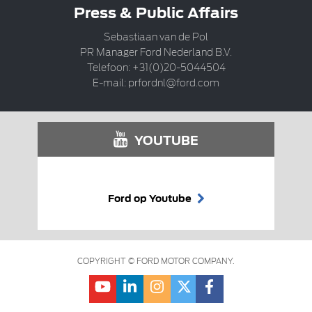
Press & Public Affairs
Sebastiaan van de Pol
PR Manager Ford Nederland B.V.
Telefoon: +31(0)20-5044504
E-mail:
prfordnl@ford.com
YOUTUBE
Ford op Youtube
COPYRIGHT © FORD MOTOR COMPANY.