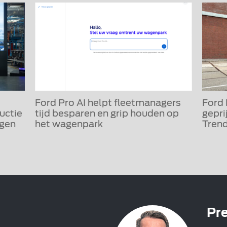
Ford Pro AI helpt fleetmanagers
Ford
uctie
tijd besparen en grip houden op
gepri
igen
het wagenpark
Trend
Pre