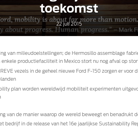
toekomst
22 juli 2015
ng van milieudoelstellingen; de Hermosillo assemblage fabrie
 enkele productiefaciliteit in Mexico stort nu nog afval op sto
PREVE vezels in de geheel nieuwe Ford F-150 zorgen er voor d
elanden
ility plan worden wereldwijd mobiliteit experimenten uitge
n
ing van de manier waarop de wereld beweegt en benadrukt de
t bedrijf in de release van het 16e jaarlijkse Sustainability R