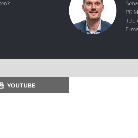
gen?
Seba
PR M
Tele
E-ma
YOUTUBE