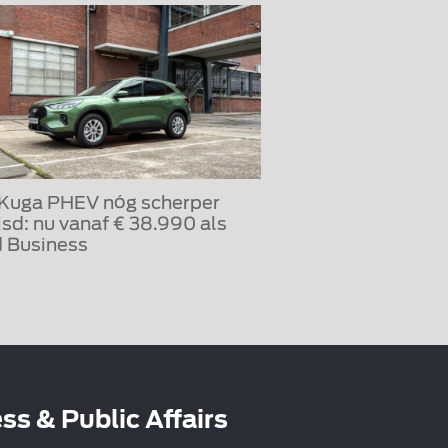
 Kuga PHEV nóg scherper
jsd: nu vanaf € 38.990 als
 Business
ss & Public Affairs