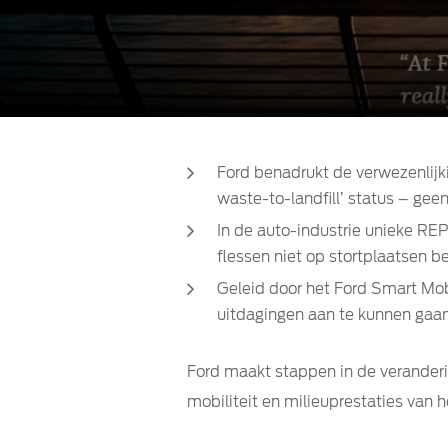
Ford benadrukt de verwezenlijki
waste-to-landfill’ status – geen
In de auto-industrie unieke RE
flessen niet op stortplaatsen b
Geleid door het Ford Smart Mob
uitdagingen aan te kunnen gaa
Ford maakt stappen in de verander
mobiliteit en milieuprestaties van he