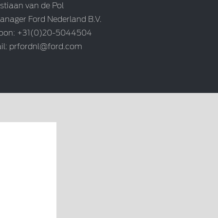
stiaan van de Pol
anager Ford Nederland B.V.
foon: +31(0)20-5044504
il:
prfordnl@ford.com