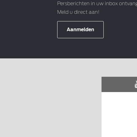
Persberichten in uw inbox ontvan
Meld u direct aan!
Aanmelden