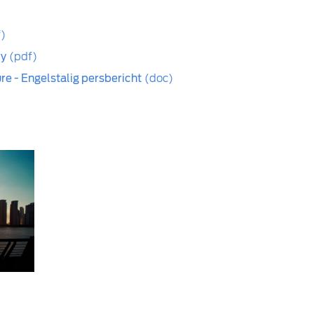
)
ry
(pdf)
re - Engelstalig persbericht
(doc)