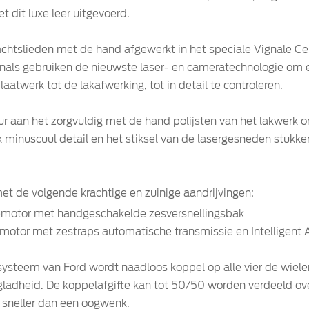
 dit luxe leer uitgevoerd.
htslieden met de hand afgewerkt in het speciale Vignale Cen
onals gebruiken de nieuwste laser- en cameratechnologie om e
plaatwerk tot de lakafwerking, tot in detail te controleren.
 aan het zorgvuldig met de hand polijsten van het lakwerk 
k minuscuul detail en het stiksel van de lasergesneden stukken l
et de volgende krachtige en zuinige aandrijvingen:
nemotor met handgeschakelde zesversnellingsbak
emotor met zestraps automatische transmissie en Intelligent A
-systeem van Ford wordt naadloos koppel op alle vier de wiel
j gladheid. De koppelafgifte kan tot 50/50 worden verdeeld ov
r sneller dan een oogwenk.