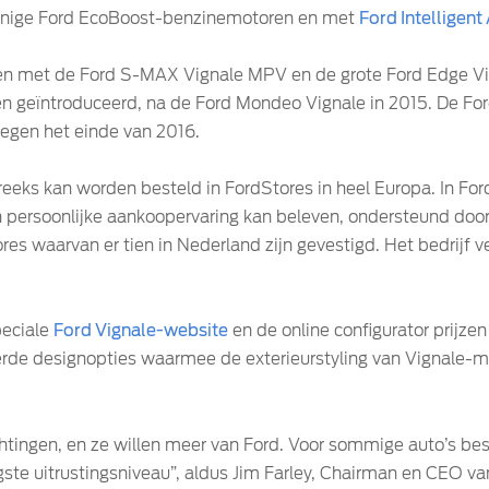
uinige Ford EcoBoost-benzinemotoren en met
Ford Intelligent
n met de Ford S-MAX Vignale MPV en de grote Ford Edge Vig
en geïntroduceerd, na de Ford Mondeo Vignale in 2015. De Fo
tegen het einde van 2016.
eks kan worden besteld in FordStores in heel Europa. In Ford
n persoonlijke aankoopervaring kan beleven, ondersteund doo
s waarvan er tien in Nederland zijn gevestigd. Het bedrijf v
peciale
Ford Vignale-website
en de online configurator prijze
eerde designopties waarmee de exterieurstyling van Vignale-
ingen, en ze willen meer van Ford. Voor sommige auto’s best
gste uitrustingsniveau”, aldus Jim Farley, Chairman en CEO va