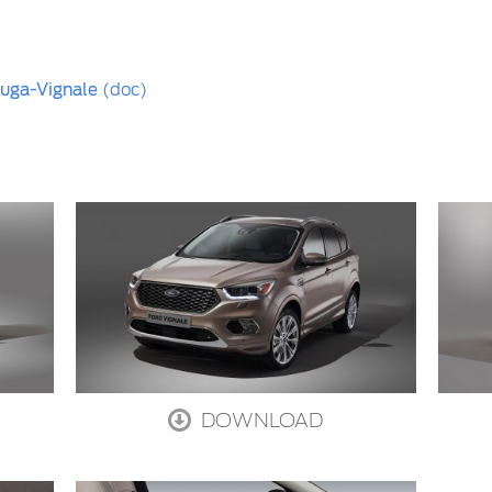
Kuga-Vignale
(doc)
DOWNLOAD