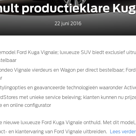
hult productieklare Kug
22 juni 2016
emodel Ford Kuga Vignale; luxueuze SUV biedt exclusief uitr
stelbaar
ndeo Vignale vierdeurs en Wagon per direct bestelbaar; For
ar
 stylingopties en geavanceerde technologieën waaronder Activ
ordStores met unieke service beleving; klanten kunnen nu prijz
 en online configurator
e nieuwe luxueuze Ford Kuga Vignale onthuld. Met dit model, d
uct- en klantervaring van Ford Vignale uitbreiden.
Lees verder