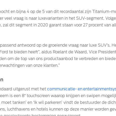
ocht en bijna 4 op de 5 van dit recordaantal zijn Titanium-
 er veel vraag is naar luxevarianten in het SUV-segment. Volg
 zal dit segment in 2020 garant staan voor 27 procent van all
passend antwoord op de groeiende vraag naar luxe SUV’s. He
Ford te bieden heeft”, aldus Roelant de Waard, Vice President
den om de top van ons productaanbod te verbreden en bieden
rwachtingen van onze klanten.”
ën
andaard uitgerust met het
communicatie- en entertainments
steem is een 8″ touchscreen waarop knijpen en swipen mogelij
Ik moet tanken’ en ‘Ik wil parkeren’ vindt de bestuurder de dic
ions, luchthavens en hotels kunnen op deze manier worden g