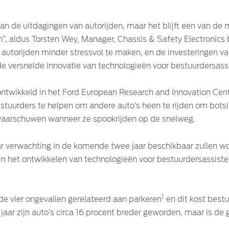
an de uitdagingen van autorijden, maar het blijft een van de
”, aldus Torsten Wey, Manager, Chassis & Safety Electronics 
m autorijden minder stressvol te maken, en de investeringen v
e versnelde innovatie van technologieën voor bestuurdersassi
ntwikkeld in het Ford European Research and Innovation Cente
tuurders te helpen om andere auto’s heen te rijden om botsi
waarschuwen wanneer ze spookrijden op de snelweg.
r verwachting in de komende twee jaar beschikbaar zullen wor
in het ontwikkelen van technologieën voor bestuurdersassiste
1
 de vier ongevallen gerelateerd aan parkeren
en dit kost bestu
jaar zijn auto’s circa 16 procent breder geworden, maar is de