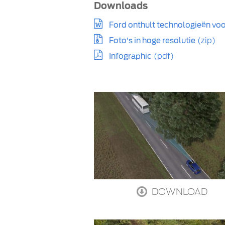
Downloads
Ford onthult technologieën voo
Foto's in hoge resolutie
(zip)
Infographic
(pdf)
DOWNLOAD