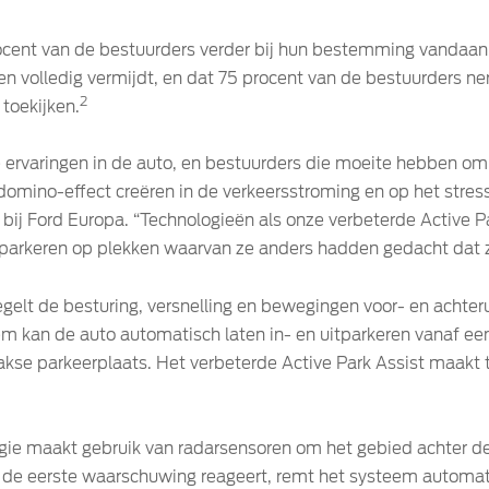
cent van de bestuurders verder bij hun bestemming vandaan 
eren volledig vermijdt, en dat 75 procent van de bestuurders
2
 toekijken.
te ervaringen in de auto, en bestuurders die moeite hebben om
domino-effect creëren in de verkeersstroming en op het stress
cs bij Ford Europa. “Technologieën als onze verbeterde Active
 parkeren op plekken waarvan ze anders hadden gedacht dat ze
egelt de besturing, versnelling en bewegingen voor- en achte
m kan de auto automatisch laten in- en uitparkeren vanaf een
haakse parkeerplaats. Het verbeterde Active Park Assist maakt
.
ogie maakt gebruik van radarsensoren om het gebied achter de
 op de eerste waarschuwing reageert, remt het systeem automa