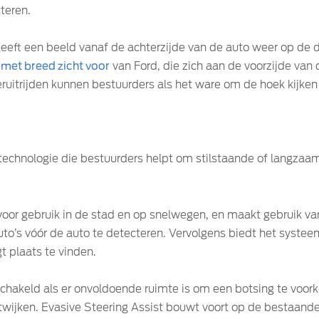
teren.
eft een beeld vanaf de achterzijde van de auto weer op de di
met breed zicht voor
van Ford, die zich aan de voorzijde va
eruitrijden kunnen bestuurders als het ware om de hoek kijke
technologie die bestuurders helpt om stilstaande of langzaam
 voor gebruik in de stad en op snelwegen, en maakt gebruik 
uto’s vóór de auto te detecteren. Vervolgens biedt het syst
gt plaats te vinden.
schakeld als er onvoldoende ruimte is om een botsing te voo
ntwijken. Evasive Steering Assist bouwt voort op de bestaand