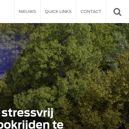
NIEUWS
QUICK LINKS
CONTACT
stressvrij
okrijden te