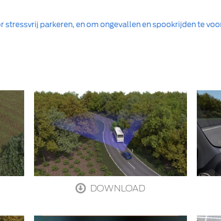
r stressvrij parkeren, en om ongevallen en spookrijden te v
DOWNLOAD