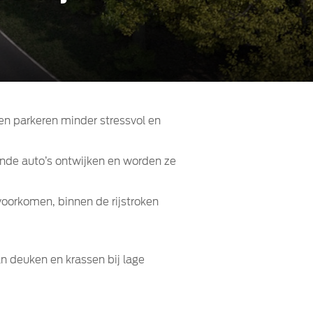
en parkeren minder stressvol en
ande auto’s ontwijken en worden ze
voorkomen, binnen de rijstroken
an deuken en krassen bij lage