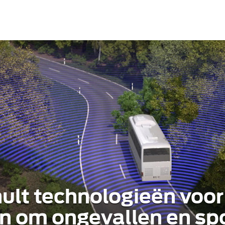
ult technologieën voor 
en om ongevallen en spo