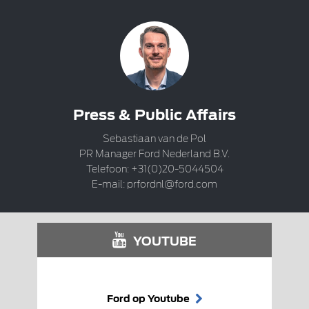
Press & Public Affairs
Sebastiaan van de Pol
PR Manager Ford Nederland B.V.
Telefoon: +31(0)20-5044504
E-mail:
prfordnl@ford.com
YOUTUBE
Ford op Youtube