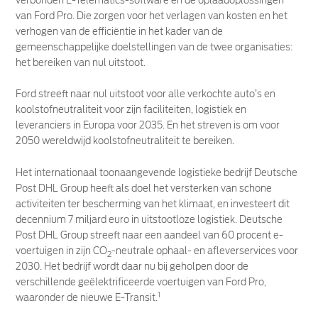
verbonden E-Telematics-software en de oplaadoplossingen
van Ford Pro. Die zorgen voor het verlagen van kosten en het
verhogen van de efficiëntie in het kader van de
gemeenschappelijke doelstellingen van de twee organisaties:
het bereiken van nul uitstoot.
Ford streeft naar nul uitstoot voor alle verkochte auto’s en
koolstofneutraliteit voor zijn faciliteiten, logistiek en
leveranciers in Europa voor 2035. En het streven is om voor
2050 wereldwijd koolstofneutraliteit te bereiken.
Het internationaal toonaangevende logistieke bedrijf Deutsche
Post DHL Group heeft als doel het versterken van schone
activiteiten ter bescherming van het klimaat, en investeert dit
decennium 7 miljard euro in uitstootloze logistiek. Deutsche
Post DHL Group streeft naar een aandeel van 60 procent e-
voertuigen in zijn CO
-neutrale ophaal- en afleverservices voor
2
2030. Het bedrijf wordt daar nu bij geholpen door de
verschillende geëlektrificeerde voertuigen van Ford Pro,
1
waaronder de nieuwe E-Transit.