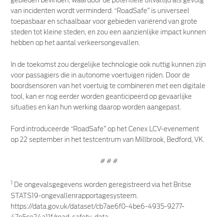
gebieden bevinden, waardoor de potentiële uitvaltijd als gevolg
van incidenten wordt verminderd. “RoadSafe” is universeel
toepasbaar en schaalbaar voor gebieden variërend van grote
steden tot kleine steden, en zou een aanzienlijke impact kunnen
hebben op het aantal verkeersongevallen.
In de toekomst zou dergelijke technologie ook nuttig kunnen zijn
voor passagiers die in autonome voertuigen rijden. Door de
boordsensoren van het voertuig te combineren met een digitale
tool, kan er nog eerder worden geanticipeerd op gevaarlijke
situaties en kan hun werking daarop worden aangepast.
Ford introduceerde “RoadSafe” op het Cenex LCV-evenement
op 22 september in het testcentrum van Millbrook, Bedford, VK.
# # #
1
De ongevalsgegevens worden geregistreerd via het Britse
STATS19-ongevallenrapportagesysteem.
https://data.gov.uk/dataset/cb7ae6f0-4be6-4935-9277-