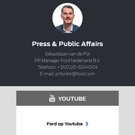
Press & Public Affairs
Sebastiaan van de Pol
PR Manager Ford Nederland B.V.
Telefoon: +31(0)20-5044504
E-mail:
prfordnl@ford.com
YOUTUBE
Ford op Youtube