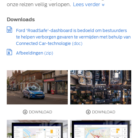
onze reizen veilig verlopen.
Lees verder
Downloads
Ford 'RoadSafe'-dashboard is bedoeld om bestuurders
te helpen verborgen gevaren te vermijden met behulp van
Connected Car-technologie
(doc)
Afbeeldingen
(zip)
DOWNLOAD
DOWNLOAD