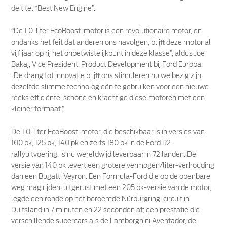
de titel “Best New Engine”.
“De 1.0-liter EcoBoost-motor is een revolutionaire motor, en
ondanks het feit dat anderen ons navolgen, blijft deze motor al
vijf jaar op rij het onbetwiste ijkpunt in deze klasse”, aldus Joe
Bakaj, Vice President, Product Development bij Ford Europa.
“De drang tot innovatie blijft ons stimuleren nu we bezig zijn
dezelfde slimme technologieën te gebruiken voor een nieuwe
reeks efficiënte, schone en krachtige dieselmotoren met een
kleiner formaat.”
De 1.0-liter EcoBoost-motor, die beschikbaar is in versies van
100 pk, 125 pk, 140 pk en zelfs 180 pk in de Ford R2-
rallyuitvoering, is nu wereldwijd leverbaar in 72 landen. De
versie van 140 pk levert een grotere vermogen/liter-verhouding
dan een Bugatti Veyron. Een Formula-Ford die op de openbare
weg mag rijden, uitgerust met een 205 pk-versie van de motor,
legde een ronde op het beroemde Nürburgring-circuit in
Duitsland in 7 minuten en 22 seconden af; een prestatie die
verschillende supercars als de Lamborghini Aventador, de