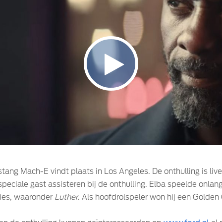
ang Mach-E vindt plaats in Los Angeles. De onthulling is liv
s speciale gast assisteren bij de onthulling. Elba speelde onlan
eries, waaronder
Luther
. Als hoofdrolspeler won hij een Golden