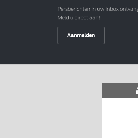
Persberichten in uw inbox ontvan
Meld u direct aan!
Aanmelden