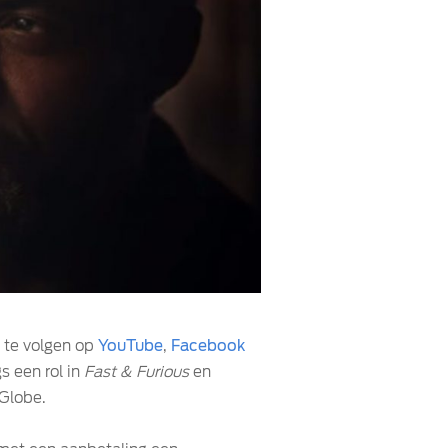
e te volgen op
YouTube
,
Facebook
gs een rol in
Fast & Furious
en
 Globe.