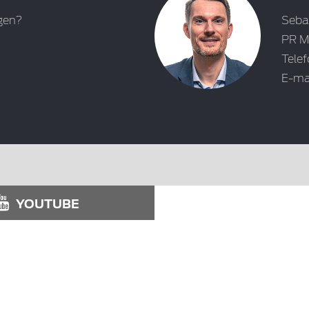
gen?
Seba
PR M
Tele
E-ma
YOUTUBE