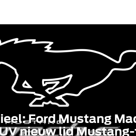
icieel: Ford Mustang 
SUV nieuw lid Mustang-f