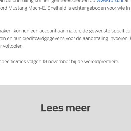
van de onthulling kunnen geïnteresseerden op
www.ford.nl
al 
Ford Mustang Mach-E. Snelheid is echter geboden voor wie in
n maken, kunnen een account aanmaken, de gewenste specific
eren en hun creditcardgegevens voor de aanbetaling invoeren. 
r voltooien.
 specificaties volgen 18 november bij de wereldpremière.
Lees meer