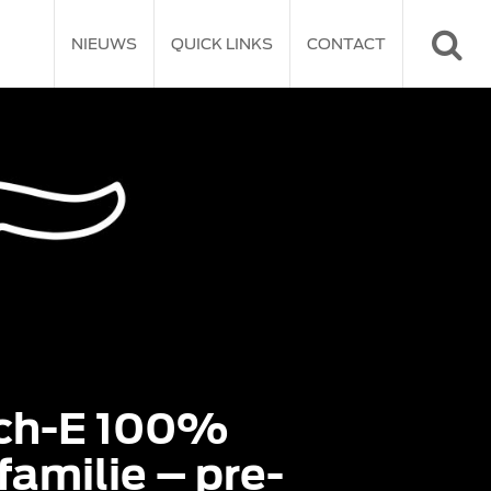
NIEUWS
QUICK LINKS
CONTACT
Mach-E 100%
amilie – pre-