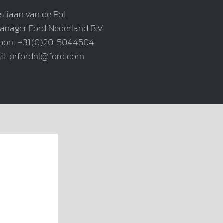
stiaan van de Pol
anager Ford Nederland B.V.
foon: +31(0)20-5044504
il:
prfordnl@ford.com