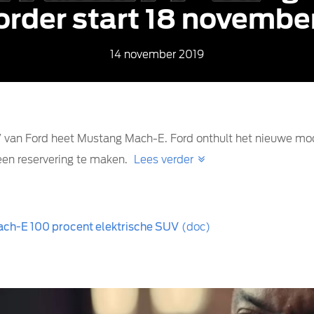
order start 18 novembe
14 november 2019
UV van Ford heet Mustang Mach-E. Ford onthult het nieuwe mo
een reservering te maken.
Lees verder
Mach-E 100 procent elektrische SUV
(doc)