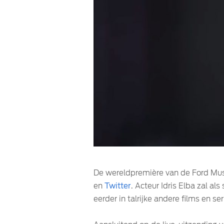
De wereldpremière van de Ford Must
en
Twitter
. Acteur Idris Elba zal al
eerder in talrijke andere films en s