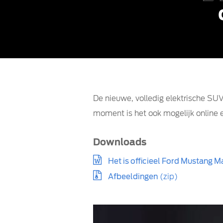
De nieuwe, volledig elektrische S
moment is het ook mogelijk online 
Downloads
Het is officieel Ford Mustang 
Afbeeldingen
(zip)