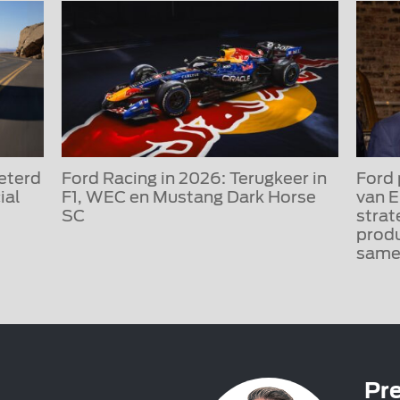
eterd
Ford Racing in 2026: Terugkeer in
Ford 
ial
F1, WEC en Mustang Dark Horse
van E
SC
strat
produ
same
Pre