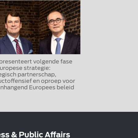
presenteert volgende fase
uropese strategie:
egisch partnerschap,
ctoffensief en oproep voor
nhangend Europees beleid
ss & Public Affairs