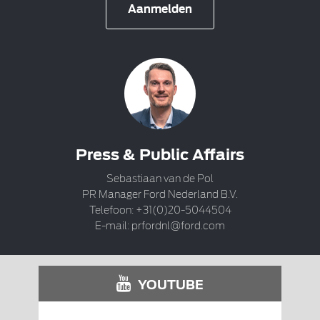
Aanmelden
Press & Public Affairs
Sebastiaan van de Pol
PR Manager Ford Nederland B.V.
Telefoon: +31(0)20-5044504
E-mail:
prfordnl@ford.com
YOUTUBE