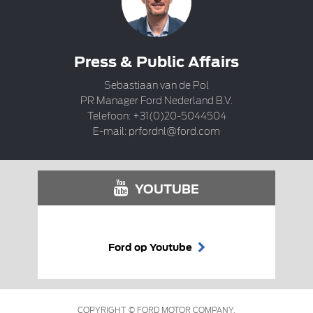
Press & Public Affairs
Sebastiaan van de Pol
PR Manager Ford Nederland B.V.
Telefoon: +31(0)20-5044504
E-mail:
prfordnl@ford.com
YOUTUBE
Ford op Youtube
COPYRIGHT © FORD MOTOR COMPANY.