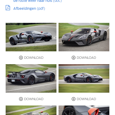
de route weer naar huis
(doc)
Afbeeldingen
(pdf)
DOWNLOAD
DOWNLOAD
DOWNLOAD
DOWNLOAD