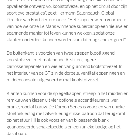
opvallende ontwerp vol koolstofvezel en op het circuit door zijn
sportieve prestaties”, zegt Hermann Salenbauch, Global
Director van Ford Performance. “Het is opnieuw een voorbeeld
van hoe we onze Le Mans winnende supercar op een nieuwe en
spannende manier tot leven kunnen wekken, zodat onze
klanten onderdeel kunnen worden van dat magische erfgoed.”
De buitenkant is voorzien van twee strepen blootliggend
koolstofvezel met matchende A-stijlen, lagere
carrosseriepanelen en wielen van glanzend koolstofvezel. In
het interieur van de GT zijn de dorpels, ventilatieopeningen en
middenconsole uitgevoerd in mat koolstofvezel.
Klanten kunnen voor de spiegelkappen, streep in het midden en
remklauwen kiezen uit vier optionele accentkleuren: zilver,
oranje, rood of blauw. De Carbon Series is voorzien van unieke
stoelbekleding met zilverkleurig stikselpatroon dat terugkomt
op het stuur. Hij is ook voorzien van bijpassende blank
geanodiseerde schakelpeddels en een unieke badge op het
dashboard.