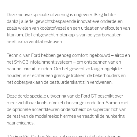
Deze nieuwe speciale uitvoering is ongeveer 18 kg lichter
dankzij allerlei gewichtsbesparende innovatieve onderdelen,
zoals wielen van koolstofvezel en een uitlaat en wielbouten van
titanium. De lichtgewicht motorkap is van polycarbonaat en
heeft extra ventilatiesleuven.
Technici van Ford hebben genoeg comfort ingebouwd – airco en
het SYNC 3 infotainment systeem – om ontspannen van en
naar het circuit te rijden. Om het gewicht zo laag mogelijk te
houden, is er echter een grens getrokken: de bekerhouders en
het opbergvak aan de bestuurderskant zijn verdwenen.
Deze derde speciale uitvoering van de Ford GT beschikt over
meer zichtbaar koolstofvezel dan vorige modellen. Samen met
de optionele accentkleuren onderscheidt de supercar zich van
de rest van de modelreeks; hiermee verraadt hij de hunkering
naar chicanes.
“De Ford GT Carbon Series zal op de weg uitblinken door het