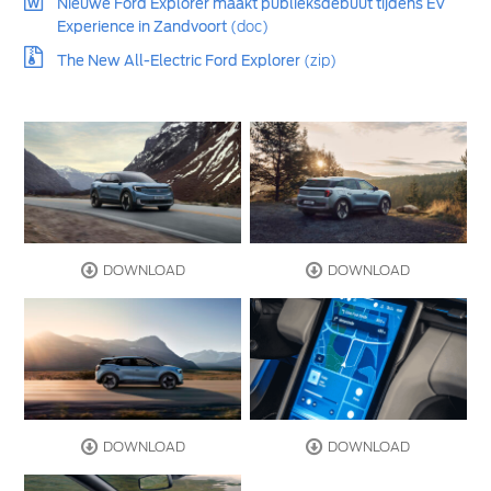
Nieuwe Ford Explorer maakt publieksdebuut tijdens EV
Experience in Zandvoort
(doc)
The New All-Electric Ford Explorer
(zip)
DOWNLOAD
DOWNLOAD
DOWNLOAD
DOWNLOAD