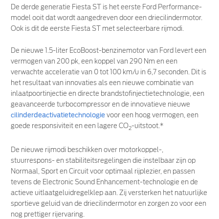
De derde generatie Fiesta ST is het eerste Ford Performance-
model ooit dat wordt aangedreven door een driecilindermotor.
Ook is dit de eerste Fiesta ST met selecteerbare rijmodi.
De nieuwe 1.5-liter EcoBoost-benzinemotor van Ford levert een
vermogen van 200 pk, een koppel van 290 Nm en een
verwachte acceleratie van 0 tot 100 km/u in 6,7 seconden. Dit is
het resultaat van innovaties als een nieuwe combinatie van
inlaatpoortinjectie en directe brandstofinjectietechnologie, een
geavanceerde turbocompressor en de innovatieve nieuwe
cilinderdeactivatietechnologie
voor een hoog vermogen, een
goede responsiviteit en een lagere CO
-uitstoot.*
2
De nieuwe rijmodi beschikken over motorkoppel-,
stuurrespons- en stabiliteitsregelingen die instelbaar zijn op
Normaal, Sport en Circuit voor optimaal rijplezier, en passen
tevens de Electronic Sound Enhancement-technologie en de
actieve uitlaatgeluidregelklep aan. Zij versterken het natuurlijke
sportieve geluid van de driecilindermotor en zorgen zo voor een
nog prettiger rijervaring.