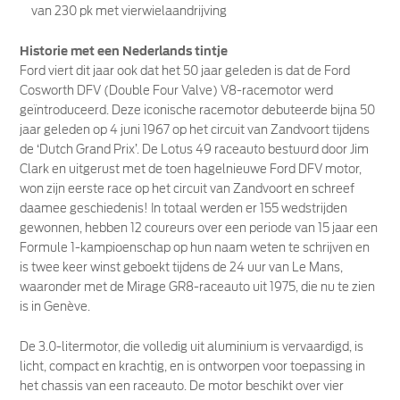
van 230 pk met vierwielaandrijving
Historie met een Nederlands tintje
Ford viert dit jaar ook dat het 50 jaar geleden is dat de Ford
Cosworth DFV (Double Four Valve) V8-racemotor werd
geïntroduceerd. Deze iconische racemotor debuteerde bijna 50
jaar geleden op 4 juni 1967 op het circuit van Zandvoort tijdens
de ‘Dutch Grand Prix’. De Lotus 49 raceauto bestuurd door Jim
Clark en uitgerust met de toen hagelnieuwe Ford DFV motor,
won zijn eerste race op het circuit van Zandvoort en schreef
daamee geschiedenis! In totaal werden er 155 wedstrijden
gewonnen, hebben 12 coureurs over een periode van 15 jaar een
Formule 1-kampioenschap op hun naam weten te schrijven en
is twee keer winst geboekt tijdens de 24 uur van Le Mans,
waaronder met de Mirage GR8-raceauto uit 1975, die nu te zien
is in Genève.
De 3.0-litermotor, die volledig uit aluminium is vervaardigd, is
licht, compact en krachtig, en is ontworpen voor toepassing in
het chassis van een raceauto. De motor beschikt over vier