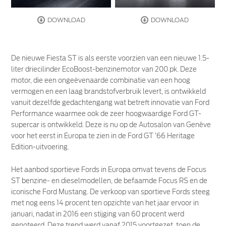
DOWNLOAD
DOWNLOAD
De nieuwe Fiesta ST is als eerste voorzien van een nieuwe 1.5-
liter driecilinder EcoBoost-benzinemotor van 200 pk. Deze
motor, die een ongeëvenaarde combinatie van een hoog
vermogen en een laag brandstofverbruik levert, is ontwikkeld
vanuit dezelfde gedachtengang wat betreft innovatie van Ford
Performance waarmee ook de zeer hoogwaardige Ford GT-
supercar is ontwikkeld. Deze is nu op de Autosalon van Genève
voor het eerst in Europa te zien in de Ford GT ’66 Heritage
Edition-uitvoering.
Het aanbod sportieve Fords in Europa omvat tevens de Focus
ST benzine- en dieselmodellen, de befaamde Focus RS en de
iconische Ford Mustang. De verkoop van sportieve Fords steeg
met nog eens 14 procent ten opzichte van het jaar ervoor in
januari, nadat in 2016 een stijging van 60 procent werd
genoteerd. Deze trend werd vanaf 2015 voortgezet, toen de