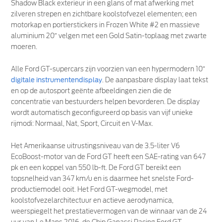
Shadow Black exterieur in een glans of mat afwerking met
zilveren strepen en zichtbare koolstofvezel elementen; een
motorkap en portierstickers in Frozen White #2 en massieve
aluminium 20″ velgen met een Gold Satin-toplaag met zwarte
moeren.
Alle Ford GT-supercars zijn voorzien van een hypermodern 10″
digitale instrumentendisplay
. De aanpasbare display laat tekst
en op de autosport geënte afbeeldingen zien die de
concentratie van bestuurders helpen bevorderen. De display
wordt automatisch geconfigureerd op basis van vijf unieke
rijmodi: Normaal, Nat, Sport, Circuit en V-Max.
Het Amerikaanse uitrustingsniveau van de 3.5-liter V6
EcoBoost-motor van de Ford GT heeft een SAE-rating van 647
pk en een koppel van 550 lb-ft. De Ford GT bereikt een
topsnelheid van 347 km/u en is daarmee het snelste Ford-
productiemodel ooit. Het Ford GT-wegmodel, met
koolstofvezelarchitectuur en actieve aerodynamica,
weerspiegelt het prestatievermogen van de winnaar van de 24