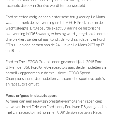
uur van Le Mans 2016, de Chip Ganassi Racing Ford GT-
raceauto die ook in Genève wordt tentoongesteld.
Ford beleefde vorig jaar een historische terugkeer op Le Mans
waar het merk de overwinning in de LM GTE Pro-klasse in de
wacht sleepte. Dit gebeurde exact 50 jaar na de historische
overwinning in 1966 waarbij er beslag werd gelegd op de eerste
drie plekken. Eerder dit jaar kondigde Ford aan dat er vier Ford
GT’s zullen deelnemen aan de 24 uur van Le Mans 2017 op 17
en 18 juni.
Ford en The LEGO® Group bieden gezamenlijk de 2016 Ford
GT- en de 1966 Ford GT40-raceauto’s aan. Beide modellen zijn
namelijk opgenomen in de exclusieve LEGO® Speed
Champions-serie, die modellen van iconische sportieve auto’s
en raceauto’s omvat.
Fords erfgoed in de autosport
Al meer dan een eeuw zijn prestatievermogen en racen diep
verweven in het DNA van Ford.Henry Ford won 116 jaar geleden
met zijn raceauto met nummer ‘999’ de Sweepstakes Race,