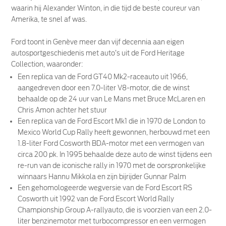
waarin hij Alexander Winton, in die tijd de beste coureur van
Amerika, te snel af was.
Ford toont in Genève meer dan vijf decennia aan eigen
autosportgeschiedenis met auto’s uit de Ford Heritage
Collection, waaronder:
Een replica van de Ford GT40 Mk2-raceauto uit 1966,
aangedreven door een 7.0-liter V8-motor, die de winst
behaalde op de 24 uur van Le Mans met Bruce McLaren en
Chris Amon achter het stuur
Een replica van de Ford Escort Mk1 die in 1970 de London to
Mexico World Cup Rally heeft gewonnen, herbouwd met een
1.8-liter Ford Cosworth BDA-motor met een vermogen van
circa 200 pk. In 1995 behaalde deze auto de winst tijdens een
re-run van de iconische rally in 1970 met de oorspronkelijke
winnaars Hannu Mikkola en zijn bijrijder Gunnar Palm
Een gehomologeerde wegversie van de Ford Escort RS
Cosworth uit 1992 van de Ford Escort World Rally
Championship Group A-rallyauto, die is voorzien van een 2.0-
liter benzinemotor met turbocompressor en een vermogen