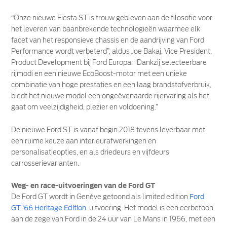
“Onze nieuwe Fiesta ST is trouw gebleven aan de filosofie voor
het leveren van baanbrekende technologieën waarmee elk
facet van het responsieve chassis en de aandrijving van Ford
Performance wordt verbeterd”, aldus Joe Bakaj, Vice President,
Product Development bij Ford Europa. “Dankzij selecteerbare
rijmodi en een nieuwe EcoBoost-motor met een unieke
combinatie van hoge prestaties en een laag brandstofverbruik,
biedt het nieuwe model een ongeëvenaarde rijervaring als het
gaat om veelzijdigheid, plezier en voldoening.”
De nieuwe Ford ST is vanaf begin 2018 tevens leverbaar met
een ruime keuze aan interieurafwerkingen en
personalisatieopties, en als driedeurs en vijfdeurs
carrosserievarianten.
Weg- en race-uitvoeringen van de Ford GT
De Ford GT wordt in Genève getoond als limited edition
Ford
GT ’66 Heritage Edition
-uitvoering. Het model is een eerbetoon
aan de zege van Ford in de 24 uur van Le Mans in 1966, met een