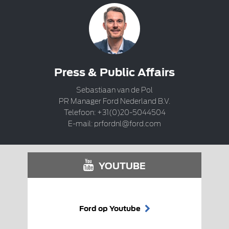
Press & Public Affairs
Sebastiaan van de Pol
PR Manager Ford Nederland B.V.
Telefoon: +31(0)20-5044504
E-mail:
prfordnl@ford.com
YOUTUBE
Ford op Youtube