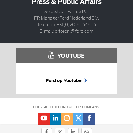
Press & Public Affairs
Sebastiaan van de Pol
PR Manager Ford Nederland B.V.
Telefoon: +31(0)20-5044504
E-mail:
prfordnl@ford.com
YOUTUBE
Ford op Youtube
COPYRIGHT © FORD MOTOR COMPANY.