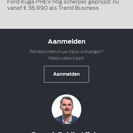
Ford Kuga PHEV nóg scherper geprijsd: nu
vanaf € 38.990 als Trend Business
Aanmelden
Persberichten in uw inbox ontvangen?
Meld u direct aan!
Aanmelden