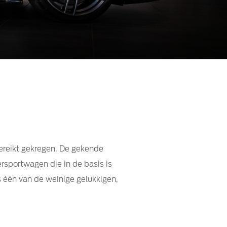
ereikt gekregen. De gekende
rsportwagen die in de basis is
s één van de weinige gelukkigen,