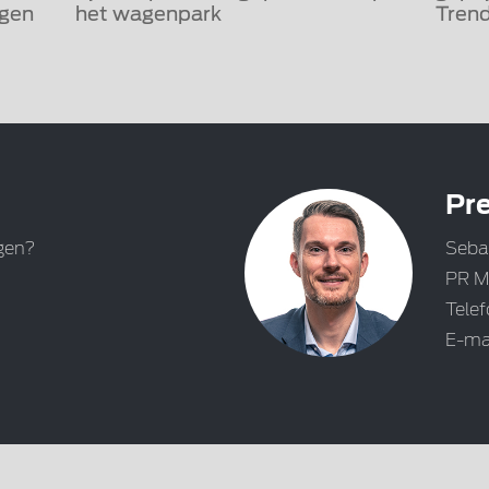
igen
het wagenpark
Trend
Pre
gen?
Seba
PR M
Tele
E-ma