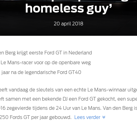
homeless guy’
20 april 2018
n Berg krijgt eerste Ford GT in Nederland
 Le Mans-racer voor op de openbare weg
g jaar na de legendarische Ford GT40
eft vandaag de sleutels van een echte Le Mans-winnaar uitg
eeft samen met een bekende DJ een Ford GT gekocht, een supe
016 zegevierde tijdens de 24 Uur van Le Mans. Van den Berg i
 250 Fords GT per jaar gebouwd.
Lees verder