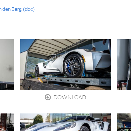
n den Berg
(doc)
DOWNLOAD