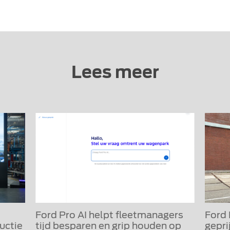
Lees meer
Ford Pro AI helpt fleetmanagers
Ford
uctie
tijd besparen en grip houden op
gepri