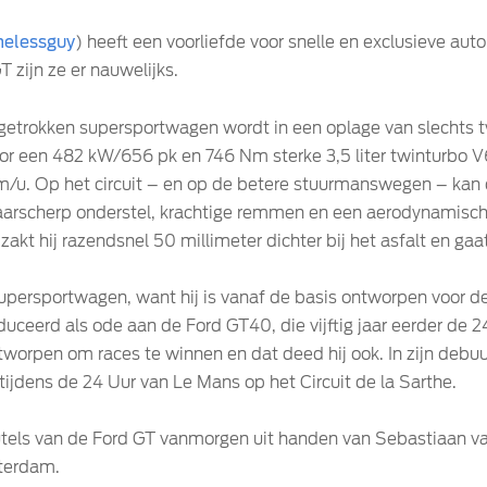
elessguy
) heeft een voorliefde voor snelle en exclusieve au
T zijn ze er nauwelijks.
pgetrokken supersportwagen wordt in een oplage van slechts t
 een 482 kW/656 pk en 746 Nm sterke 3,5 liter twinturbo V6
/u. Op het circuit – en op de betere stuurmanswegen – kan d
arscherp onderstel, krachtige remmen en een aerodynamisch 
akt hij razendsnel 50 millimeter dichter bij het asfalt en gaa
persportwagen, want hij is vanaf de basis ontworpen voor de
roduceerd als ode aan de Ford GT40, die vijftig jaar eerder de
ntworpen om races te winnen en dat deed hij ook. In zijn deb
ijdens de 24 Uur van Le Mans op het Circuit de la Sarthe.
eutels van de Ford GT vanmorgen uit handen van Sebastiaan v
sterdam.