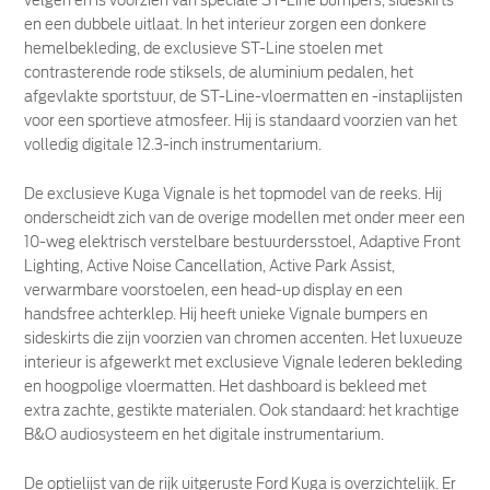
velgen en is voorzien van speciale ST-Line bumpers, sideskirts
en een dubbele uitlaat. In het interieur zorgen een donkere
hemelbekleding, de exclusieve ST-Line stoelen met
contrasterende rode stiksels, de aluminium pedalen, het
afgevlakte sportstuur, de ST-Line-vloermatten en -instaplijsten
voor een sportieve atmosfeer. Hij is standaard voorzien van het
volledig digitale 12.3-inch instrumentarium.
De exclusieve Kuga Vignale is het topmodel van de reeks. Hij
onderscheidt zich van de overige modellen met onder meer een
10-weg elektrisch verstelbare bestuurdersstoel, Adaptive Front
Lighting, Active Noise Cancellation, Active Park Assist,
verwarmbare voorstoelen, een head-up display en een
handsfree achterklep. Hij heeft unieke Vignale bumpers en
sideskirts die zijn voorzien van chromen accenten. Het luxueuze
interieur is afgewerkt met exclusieve Vignale lederen bekleding
en hoogpolige vloermatten. Het dashboard is bekleed met
extra zachte, gestikte materialen. Ook standaard: het krachtige
B&O audiosysteem en het digitale instrumentarium.
De optielijst van de rijk uitgeruste Ford Kuga is overzichtelijk. Er