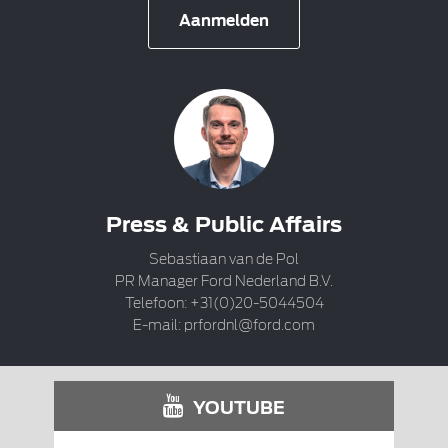
Aanmelden
Press & Public Affairs
Sebastiaan van de Pol
PR Manager Ford Nederland B.V.
Telefoon: +31(0)20-5044504
E-mail:
prfordnl@ford.com
YOUTUBE