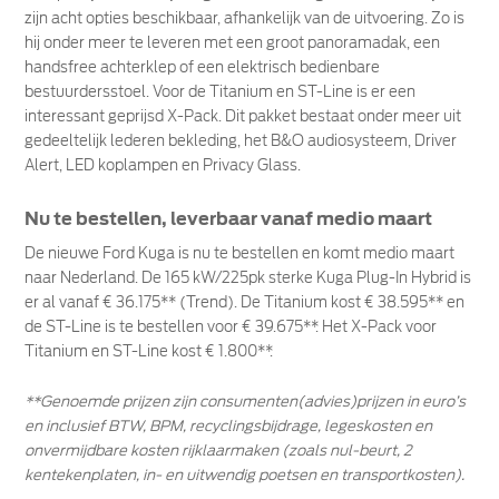
zijn acht opties beschikbaar, afhankelijk van de uitvoering. Zo is
hij onder meer te leveren met een groot panoramadak, een
handsfree achterklep of een elektrisch bedienbare
bestuurdersstoel. Voor de Titanium en ST-Line is er een
interessant geprijsd X-Pack. Dit pakket bestaat onder meer uit
gedeeltelijk lederen bekleding, het B&O audiosysteem, Driver
Alert, LED koplampen en Privacy Glass.
Nu te bestellen, leverbaar vanaf medio maart
De nieuwe Ford Kuga is nu te bestellen en komt medio maart
naar Nederland. De 165 kW/225pk sterke Kuga Plug-In Hybrid is
er al vanaf € 36.175** (Trend). De Titanium kost € 38.595** en
de ST-Line is te bestellen voor € 39.675**. Het X-Pack voor
Titanium en ST-Line kost € 1.800**.
**Genoemde prijzen zijn consumenten(advies)prijzen in euro’s
en inclusief BTW, BPM, recyclingsbijdrage, legeskosten en
onvermijdbare kosten rijklaarmaken (zoals nul-beurt, 2
kentekenplaten, in- en uitwendig poetsen en transportkosten).