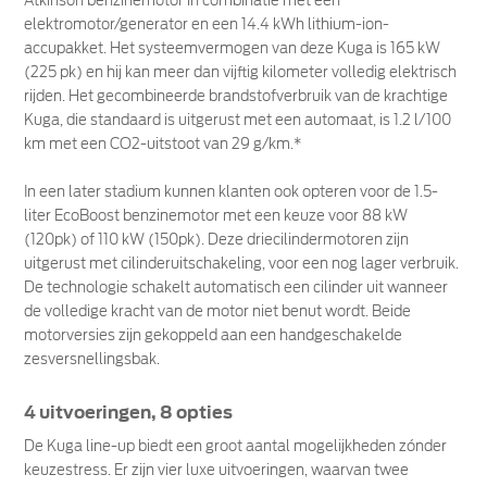
Atkinson benzinemotor in combinatie met een
elektromotor/generator en een 14.4 kWh lithium-ion-
accupakket. Het systeemvermogen van deze Kuga is 165 kW
(225 pk) en hij kan meer dan vijftig kilometer volledig elektrisch
rijden. Het gecombineerde brandstofverbruik van de krachtige
Kuga, die standaard is uitgerust met een automaat, is 1.2 l/100
km met een CO2-uitstoot van 29 g/km.*
In een later stadium kunnen klanten ook opteren voor de 1.5-
liter EcoBoost benzinemotor met een keuze voor 88 kW
(120pk) of 110 kW (150pk). Deze driecilindermotoren zijn
uitgerust met cilinderuitschakeling, voor een nog lager verbruik.
De technologie schakelt automatisch een cilinder uit wanneer
de volledige kracht van de motor niet benut wordt. Beide
motorversies zijn gekoppeld aan een handgeschakelde
zesversnellingsbak.
4 uitvoeringen, 8 opties
De Kuga line-up biedt een groot aantal mogelijkheden zónder
keuzestress. Er zijn vier luxe uitvoeringen, waarvan twee