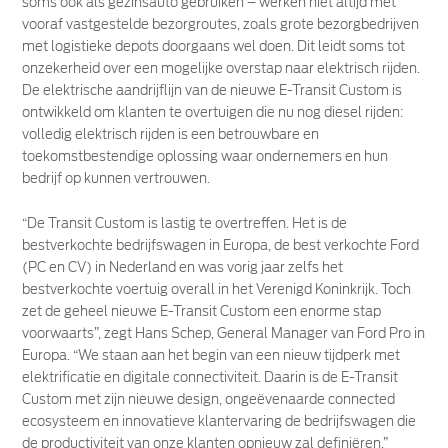
soms ook als gezinsauto gebruiken – werken niet altijd met
vooraf vastgestelde bezorgroutes, zoals grote bezorgbedrijven
met logistieke depots doorgaans wel doen. Dit leidt soms tot
onzekerheid over een mogelijke overstap naar elektrisch rijden.
De elektrische aandrijflijn van de nieuwe E-Transit Custom is
ontwikkeld om klanten te overtuigen die nu nog diesel rijden:
volledig elektrisch rijden is een betrouwbare en
toekomstbestendige oplossing waar ondernemers en hun
bedrijf op kunnen vertrouwen.
“De Transit Custom is lastig te overtreffen. Het is de
bestverkochte bedrijfswagen in Europa, de best verkochte Ford
(PC en CV) in Nederland en was vorig jaar zelfs het
bestverkochte voertuig overall in het Verenigd Koninkrijk. Toch
zet de geheel nieuwe E-Transit Custom een enorme stap
voorwaarts”, zegt Hans Schep, General Manager van Ford Pro in
Europa. “We staan aan het begin van een nieuw tijdperk met
elektrificatie en digitale connectiviteit. Daarin is de E-Transit
Custom met zijn nieuwe design, ongeëvenaarde connected
ecosysteem en innovatieve klantervaring de bedrijfswagen die
de productiviteit van onze klanten opnieuw zal definiëren.”