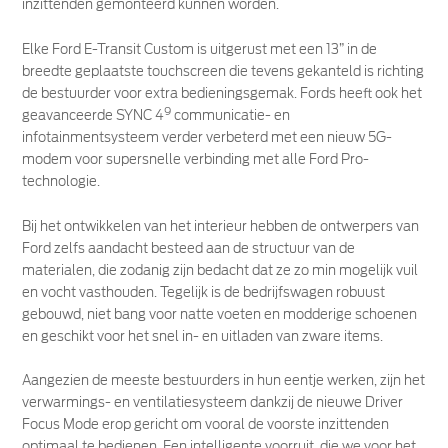
inzittenden gemonteerd kunnen worden.
Elke Ford E-Transit Custom is uitgerust met een 13” in de
breedte geplaatste touchscreen die tevens gekanteld is richting
de bestuurder voor extra bedieningsgemak. Fords heeft ook het
9
geavanceerde SYNC 4
communicatie- en
infotainmentsysteem verder verbeterd met een nieuw 5G-
modem voor supersnelle verbinding met alle Ford Pro-
technologie.
Bij het ontwikkelen van het interieur hebben de ontwerpers van
Ford zelfs aandacht besteed aan de structuur van de
materialen, die zodanig zijn bedacht dat ze zo min mogelijk vuil
en vocht vasthouden. Tegelijk is de bedrijfswagen robuust
gebouwd, niet bang voor natte voeten en modderige schoenen
en geschikt voor het snel in- en uitladen van zware items.
Aangezien de meeste bestuurders in hun eentje werken, zijn het
verwarmings- en ventilatiesysteem dankzij de nieuwe Driver
Focus Mode erop gericht om vooral de voorste inzittenden
optimaal te bedienen. Een intelligente voorruit, die we voor het