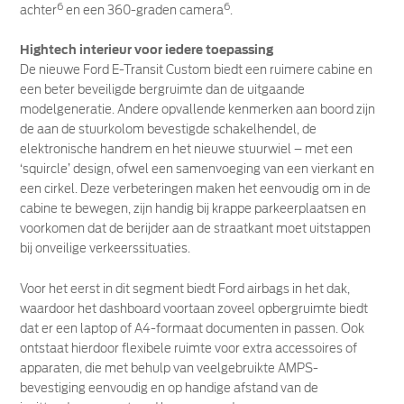
6
6
achter
en een 360-graden camera
.
Hightech interieur voor iedere toepassing
De nieuwe Ford E-Transit Custom biedt een ruimere cabine en
een beter beveiligde bergruimte dan de uitgaande
modelgeneratie. Andere opvallende kenmerken aan boord zijn
de aan de stuurkolom bevestigde schakelhendel, de
elektronische handrem en het nieuwe stuurwiel – met een
‘squircle’ design, ofwel een samenvoeging van een vierkant en
een cirkel. Deze verbeteringen maken het eenvoudig om in de
cabine te bewegen, zijn handig bij krappe parkeerplaatsen en
voorkomen dat de berijder aan de straatkant moet uitstappen
bij onveilige verkeerssituaties.
Voor het eerst in dit segment biedt Ford airbags in het dak,
waardoor het dashboard voortaan zoveel opbergruimte biedt
dat er een laptop of A4-formaat documenten in passen. Ook
ontstaat hierdoor flexibele ruimte voor extra accessoires of
apparaten, die met behulp van veelgebruikte AMPS-
bevestiging eenvoudig en op handige afstand van de