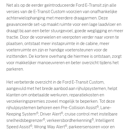
Net als op de eerder geïntroduceerde Ford E-Transit zijn alle
versies van de E-Transit Custom voorzien van onafhankelijke
achterwielophanging met meerdere draagarmen. Deze
geavanceerde set-up maakt ruimte voor een lage laadvloer en
draagt bij aan een beter stuurgevoel, goede wegligging en meer
tractie. Door de voorwielen en veerpoten verder naar voren te
plaatsen, ontstaat meer instapruimte in de cabine, meer
voetenruimte en zijn er handige voetensteunen voor de
inzittenden. De kortere overhang die hiermee is ontstaan, zorgt
voor makkelijker manoeuvreren en beter overzicht tijdens het
parkeren.
Het verbeterde overzicht in de Ford E-Transit Custom,
aangevuld met het brede aanbod aan rijhulpsystemen, helpt
klanten om onbetaalde werkuren, reparatiekosten en
verzekeringspremies zoveel mogelijk te beperken. Tot deze
6
rijhulpsystemen behoren een Pre-Collision Assist
, Lane-
6
6
Keeping System
, Driver Alert
, cruise control met instelbare
6
6
snelheidsbegrenzer
, verkeersbordherkenning
, Intelligent
6
6
Speed Assist
, Wrong Way Alert
, parkeersensoren voor en