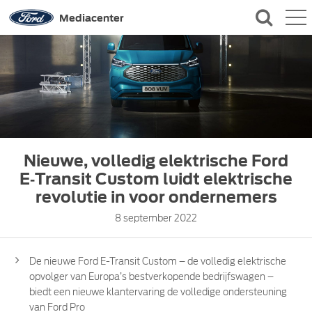
QUICK LINKS
Mediacenter
CONTACT
Nieuwe, volledig elektrische Ford
E‑Transit Custom luidt elektrische
revolutie in voor ondernemers
8 september 2022
De nieuwe Ford E-Transit Custom – de volledig elektrische
opvolger van Europa’s bestverkopende bedrijfswagen –
biedt een nieuwe klantervaring de volledige ondersteuning
van Ford Pro