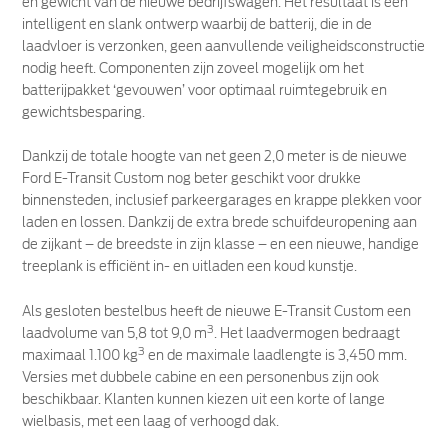
en gewicht van de nieuwe bedrijfswagen. Het resultaat is een
intelligent en slank ontwerp waarbij de batterij, die in de
laadvloer is verzonken, geen aanvullende veiligheidsconstructie
nodig heeft. Componenten zijn zoveel mogelijk om het
batterijpakket ‘gevouwen’ voor optimaal ruimtegebruik en
gewichtsbesparing.
Dankzij de totale hoogte van net geen 2,0 meter is de nieuwe
Ford E-Transit Custom nog beter geschikt voor drukke
binnensteden, inclusief parkeergarages en krappe plekken voor
laden en lossen. Dankzij de extra brede schuifdeuropening aan
de zijkant – de breedste in zijn klasse – en een nieuwe, handige
treeplank is efficiënt in- en uitladen een koud kunstje.
Als gesloten bestelbus heeft de nieuwe E-Transit Custom een
3
laadvolume van 5,8 tot 9,0 m
. Het laadvermogen bedraagt
3
maximaal 1.100 kg
en de maximale laadlengte is 3,450 mm.
Versies met dubbele cabine en een personenbus zijn ook
beschikbaar. Klanten kunnen kiezen uit een korte of lange
wielbasis, met een laag of verhoogd dak.