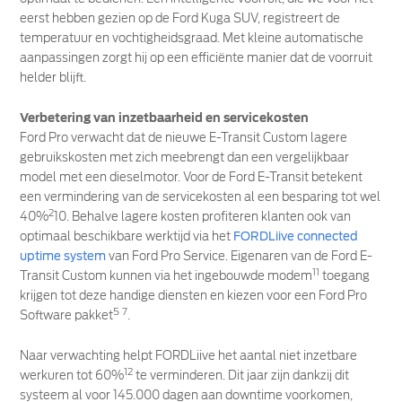
eerst hebben gezien op de Ford Kuga SUV, registreert de
temperatuur en vochtigheidsgraad. Met kleine automatische
aanpassingen zorgt hij op een efficiënte manier dat de voorruit
helder blijft.
Verbetering van inzetbaarheid en servicekosten
Ford Pro verwacht dat de nieuwe E-Transit Custom lagere
gebruikskosten met zich meebrengt dan een vergelijkbaar
model met een dieselmotor. Voor de Ford E-Transit betekent
een vermindering van de servicekosten al een besparing tot wel
2
40%
10. Behalve lagere kosten profiteren klanten ook van
optimaal beschikbare werktijd via het
FORDLiive connected
uptime system
van Ford Pro Service. Eigenaren van de Ford E-
11
Transit Custom kunnen via het ingebouwde modem
toegang
krijgen tot deze handige diensten en kiezen voor een Ford Pro
5 7
Software pakket
.
Naar verwachting helpt FORDLiive het aantal niet inzetbare
12
werkuren tot 60%
te verminderen. Dit jaar zijn dankzij dit
systeem al voor 145.000 dagen aan downtime voorkomen,