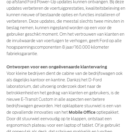
op afstand Ford Power-Up updates kunnen ontvangen. Bij deze
updates verbeteren de voertuigprestaties, kwaliteitsbeleving en
kunnen nieuwe of bestaande opties en functies installeren of
verbeteren. Deze updates, die meestal slechts twee minuten in
beslag nemen, kunnen ingepland worden op een voor de
gebruiker geschikt moment. Om het vertrouwen van klanten en
de inruilwaarde van voertuigen te verhogen, geeft Ford op alle
hoogspanningscomponenten 8 jaar/160.000 kilometer
fabrieksgarantie.
Ontworpen voor een ongeëvenaarde klantervaring
Voor kleine bedrijven dient de cabine van de bedrijfswagen ook
als dagelijks kantoor en kantine. Dankzij het D-Ford
laboratorium, dat uitvoerig onderzoek doet naar de
betrokkenheid en het gedrag van klanten en gebruikers, is de
nieuwe E-Transit Custom in alle aspecten een betere
bedrijfswagen geworden. Het opklapbare stuurwiel is een van
de opvallende innovaties van het
Mobile Office
optiepakket.
Door dit stuurwiel eenvoudig op te klappen, ontstaat een
ergonomisch plateau voor een laptop of tablet. Of je gebruikt
dit oppervlak als desk, dat schrijven makkelijk en lunchen