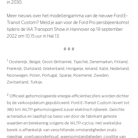
in 2030.
Meer nieuws over het modellengamma van de nieuwe Ford E-
Transit Custom? Meld je aan voor de Ford Pro persbijeenkomst
tijdens de IAA Transport Show in Hannover op 19 september
2022 om 10.15 uur in Hal 13.
# # #
1
Oostenrijk, België, Groot-Brittannië, Tsjechië, Denemarken, Finland,
Frankrijk, Duitsland, Griekenland, Hongarije, Ierland, Italië, Nederland,
Noorwegen, Polen, Portugal, Spanje, Roemenië, Zweden,
Zwitserland, Turkije.
2
Officieel gehomologeerde energie-efficiëntiecijfers worden dichter
bij de verkoopdatum gepubliceerd. Ford E-Transit Custom levert tot
380 km WLTP gehomologeerd zuiver elektrisch rijbereik. Gerichte
actieradius en laadtijd op basis van door de fabrikant geteste
waarden en berekening volgens de WLTP-cyclus. Het werkelijke
bereik is afhankelijk van verschillende omstandigheden zoals
rijgedrag, voertuigonderhoud, weersomstandigheden, conditie van