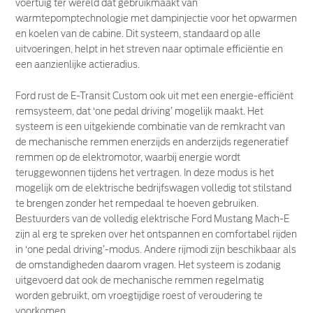
voertuig ter wereld dat gebruikmaakt van
warmtepomptechnologie met dampinjectie voor het opwarmen
en koelen van de cabine. Dit systeem, standaard op alle
uitvoeringen, helpt in het streven naar optimale efficiëntie en
een aanzienlijke actieradius.
Ford rust de E-Transit Custom ook uit met een energie-efficiënt
remsysteem, dat ‘one pedal driving’ mogelijk maakt. Het
systeem is een uitgekiende combinatie van de remkracht van
de mechanische remmen enerzijds en anderzijds regeneratief
remmen op de elektromotor, waarbij energie wordt
teruggewonnen tijdens het vertragen. In deze modus is het
mogelijk om de elektrische bedrijfswagen volledig tot stilstand
te brengen zonder het rempedaal te hoeven gebruiken.
Bestuurders van de volledig elektrische Ford Mustang Mach-E
zijn al erg te spreken over het ontspannen en comfortabel rijden
in ‘one pedal driving’-modus. Andere rijmodi zijn beschikbaar als
de omstandigheden daarom vragen. Het systeem is zodanig
uitgevoerd dat ook de mechanische remmen regelmatig
worden gebruikt, om vroegtijdige roest of veroudering te
voorkomen.