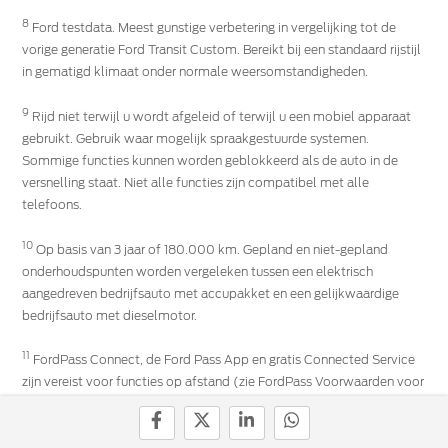
8
Ford testdata. Meest gunstige verbetering in vergelijking tot de
vorige generatie Ford Transit Custom. Bereikt bij een standaard rijstijl
in gematigd klimaat onder normale weersomstandigheden.
9
Rijd niet terwijl u wordt afgeleid of terwijl u een mobiel apparaat
gebruikt. Gebruik waar mogelijk spraakgestuurde systemen.
Sommige functies kunnen worden geblokkeerd als de auto in de
versnelling staat. Niet alle functies zijn compatibel met alle
telefoons.
10
Op basis van 3 jaar of 180.000 km. Gepland en niet-gepland
onderhoudspunten worden vergeleken tussen een elektrisch
aangedreven bedrijfsauto met accupakket en een gelijkwaardige
bedrijfsauto met dieselmotor.
11
FordPass Connect, de Ford Pass App en gratis Connected Service
zijn vereist voor functies op afstand (zie FordPass Voorwaarden voor
meer informatie). Aangesloten diensten en functies zijn afhankelijk
van de beschikbaarheid van compatibele netwerken. Evoluerende
technologie/cellulaire netwerken/voertuigcapaciteiten kunnen de