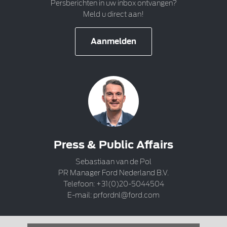
Persberichten in uw inbox ontvangen?
Meld u direct aan!
Aanmelden
Press & Public Affairs
Sebastiaan van de Pol
PR Manager Ford Nederland B.V.
Telefoon: +31(0)20-5044504
E-mail:
prfordnl@ford.com