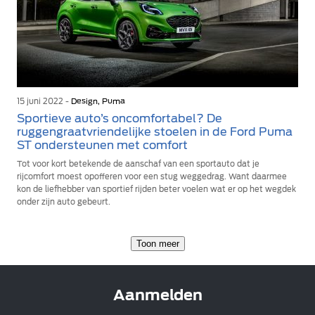
15 juni 2022 -
Design, Puma
Sportieve auto’s oncomfortabel? De
ruggengraatvriendelijke stoelen in de Ford Puma
ST ondersteunen met comfort
Tot voor kort betekende de aanschaf van een sportauto dat je
rijcomfort moest opofferen voor een stug weggedrag. Want daarmee
kon de liefhebber van sportief rijden beter voelen wat er op het wegdek
onder zijn auto gebeurt.
Toon meer
Aanmelden