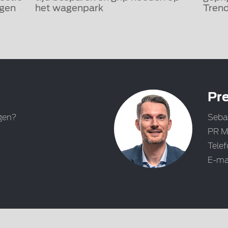
igen
het wagenpark
Trend
Pre
gen?
Seba
PR M
Tele
E-ma