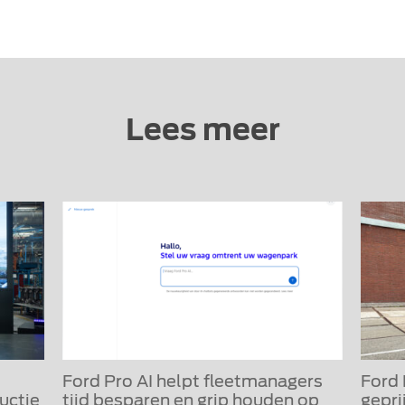
Lees meer
Ford Pro AI helpt fleetmanagers
Ford
uctie
tijd besparen en grip houden op
gepri