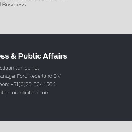
 Business
ss & Public Affairs
stiaan van de Pol
anager Ford Nederland B.V.
foon: +31(0)20-5044504
il:
prfordnl@ford.com