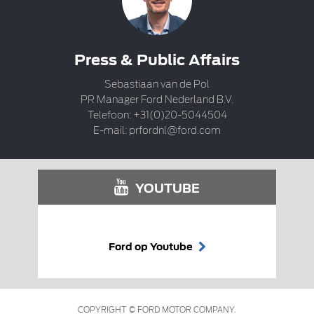
Press & Public Affairs
Sebastiaan van de Pol
PR Manager Ford Nederland B.V.
Telefoon: +31(0)20-5044504
E-mail:
prfordnl@ford.com
YOUTUBE
Ford op Youtube
COPYRIGHT © FORD MOTOR COMPANY.