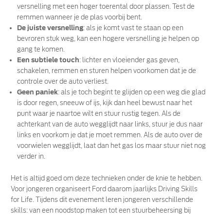
versnelling met een hoger toerental door plassen. Test de
remmen wanneer je de plas voorbij bent.
De juiste versnelling
: als je komt vast te staan op een
bevroren stuk weg, kan een hogere versnelling je helpen op
gang te komen.
Een subtiele touch
: lichter en vloeiender gas geven,
schakelen, remmen en sturen helpen voorkomen dat je de
controle over de auto verliest.
Geen paniek
: als je toch begint te glijden op een weg die glad
is door regen, sneeuw of ijs, kijk dan heel bewust naar het
punt waar je naartoe wilt en stuur rustig tegen. Als de
achterkant van de auto wegglijdt naar links, stuur je dus naar
links en voorkom je dat je moet remmen. Als de auto over de
voorwielen wegglijdt, laat dan het gas los maar stuur niet nog
verder in.
Het is altijd goed om deze technieken onder de knie te hebben.
Voor jongeren organiseert Ford daarom jaarlijks Driving Skills
for Life. Tijdens dit evenement leren jongeren verschillende
skills: van een noodstop maken tot een stuurbeheersing bij