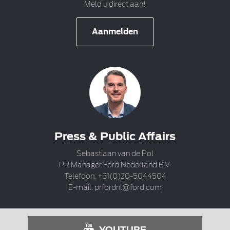
Meld u direct aan!
Aanmelden
Press & Public Affairs
Sebastiaan van de Pol
PR Manager Ford Nederland B.V.
Telefoon: +31(0)20-5044504
E-mail:
prfordnl@ford.com