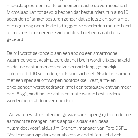
microslaapjes: een niet te beheersen reactie op vermoeidheid.
Microslaap kan tot gevolg hebben dat bestuurders hun auto 10
seconden of langer besturen zonder dat ze iets zien, soms met
hun ogen nog open. In die tijd leggen ze honderden meters blind
af en soms herinneren ze zich achteraf niet eens dat dat is
gebeurd.
De bril wordt gekoppeld aan een app op een smartphone
waarmee wordt gesimuleerd dat het brein wordt uitgeschakeld
en dat de bestuurder een halve seconde lang, geleidelijk
oplopend tot 10 seconden, niets voor zich ziet. Als de bril samen
met een speciaal ontworpen hoofddeksel, vest, arm- en
enkelbanden wordt gedragen (met een totaalgewicht van meer
dan 18 kg), biedt het inzicht in de mate waarin bestuurders
worden beperkt door vermoeidheid.
“We waren vastbesloten het gevaar van slaperig rijden onder de
aandacht te brengen; het slaappak is daar een ideaal
hulpmiddel voor”, aldus Jim Graham, manager van Ford DSFL.
“Veel mensen zijn dankbaar als een vriend of familielid zich