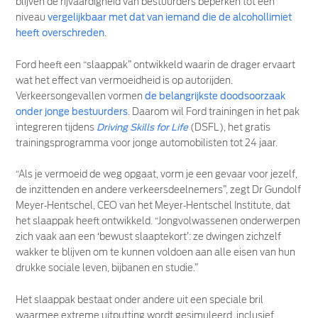
blijven de rijvaardigheid van bestuurders beperken tot een
niveau
vergelijkbaar met dat van iemand die de alcohollimiet
heeft overschreden
.
Ford heeft een “slaappak” ontwikkeld waarin de drager ervaart
wat het effect van vermoeidheid is op autorijden.
Verkeersongevallen vormen
de belangrijkste doodsoorzaak
onder jonge bestuurders
. Daarom wil Ford trainingen in het pak
integreren tijdens
Driving Skills for Life
(DSFL), het gratis
trainingsprogramma voor jonge automobilisten tot 24 jaar.
“Als je vermoeid de weg opgaat, vorm je een gevaar voor jezelf,
de inzittenden en andere verkeersdeelnemers”, zegt Dr Gundolf
Meyer‑Hentschel, CEO van het Meyer‑Hentschel Institute, dat
het slaappak heeft ontwikkeld. “Jongvolwassenen onderwerpen
zich vaak aan een ‘bewust slaaptekort’: ze dwingen zichzelf
wakker te blijven om te kunnen voldoen aan alle eisen van hun
drukke sociale leven, bijbanen en studie.”
Het slaappak bestaat onder andere uit een speciale bril
waarmee extreme uitputting wordt gesimuleerd, inclusief