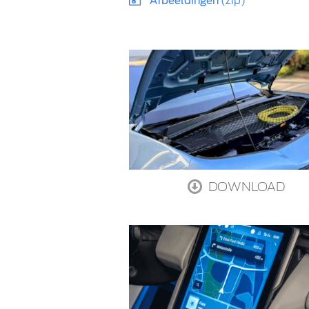
Afbeeldingen
(zip)
DOWNLOAD