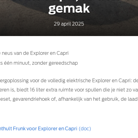
gemak
29 april 2025
e neus van de Explorer en Capri
chts één minuut, zonder gereedschap
goplossing voor de volledig elektrische Explorer en Capri: de
eren is, biedt 16 liter extra ruimte voor spullen die je niet zo 
set, gevarendriehoek of, afhankelijk van het gebruik, de laa
hult Frunk voor Explorer en Capri
(doc)