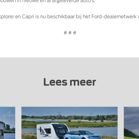
 bouwen in nieuwe en al afgeleverde auto’s.”
plorer en Capri is nu beschikbaar bij het Ford-dealernetwerk v
# # #
Lees meer