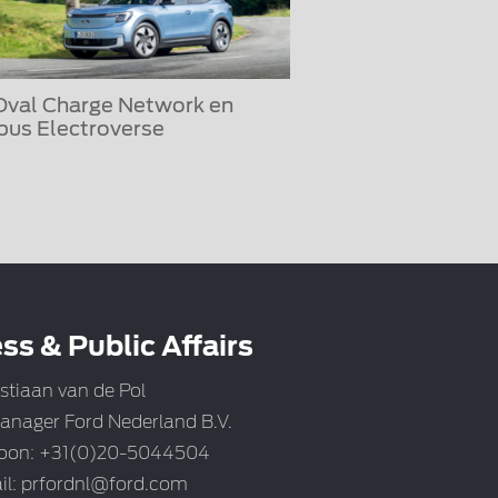
Oval Charge Network en
us Electroverse
ss & Public Affairs
stiaan van de Pol
anager Ford Nederland B.V.
foon: +31(0)20-5044504
il:
prfordnl@ford.com