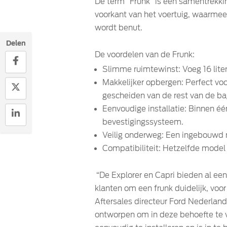
De term “Frunk” is een samentrekkin
voorkant van het voertuig, waarmee
wordt benut.
Delen
De voordelen van de Frunk:
Slimme ruimtewinst: Voeg 16 lite
Makkelijker opbergen: Perfect voo
gescheiden van de rest van de b
Eenvoudige installatie: Binnen é
bevestigingssysteem.
Veilig onderweg: Een ingebouwd net
Compatibiliteit: Hetzelfde model 
“De Explorer en Capri bieden al ee
klanten om een frunk duidelijk, voor
Aftersales directeur Ford Nederla
ontworpen om in deze behoefte te vo