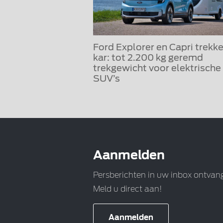
Ford Explorer en Capri trekk
kar: tot 2.200 kg geremd
trekgewicht voor elektrische
SUV’s
Aanmelden
Persberichten in uw inbox ontvan
Meld u direct aan!
Aanmelden