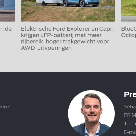
en de
Elektrische Ford Explorer en Capri
Blue
krijgen LFP-batterij met meer
Octop
rijbereik, hoger trekgewicht voor
AWD-uitvoeringen
Pre
gen?
Seba
PR M
Tele
E-ma