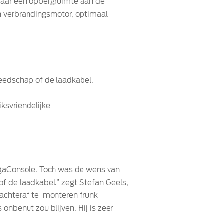
t naar een opbergruimte aan de
n verbrandingsmotor, optimaal
reedschap of de laadkabel,
ksvriendelijke
MegaConsole. Toch was de wens van
 of de laadkabel.” zegt Stefan Geels,
achteraf te monteren frunk
onbenut zou blijven. Hij is zeer