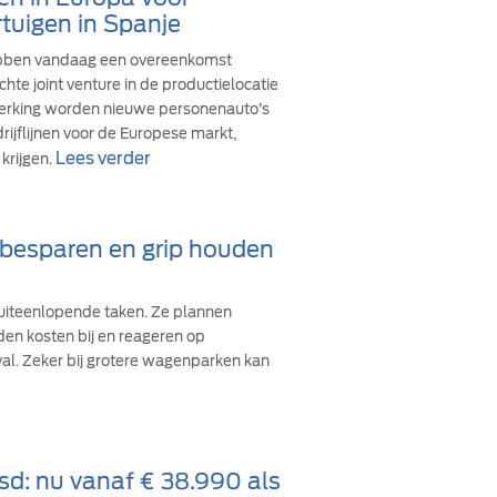
tuigen in Spanje
ebben vandaag een overeenkomst
hte joint venture in de productielocatie
werking worden nieuwe personenauto’s
ijflijnen voor de Europese markt,
Lees verder
krijgen.
d besparen en grip houden
iteenlopende taken. Ze plannen
den kosten bij en reageren op
val. Zeker bij grotere wagenparken kan
sd: nu vanaf € 38.990 als