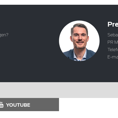
Pre
gen?
Seba
PR M
Tele
E-ma
YOUTUBE