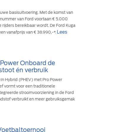
euwe basisuitvoering. Met de komst van
cesnummer van Ford voortaan € 5.000
re rijders bereikbaar wordt. De Ford Kuga
Lees
een vanafprijs van € 38.990,-*.
o Power Onboard de
stoot én verbruik
g-In Hybrid (PHEV) met Pro Power
ef vormt voor een traditionele
ïntegreerde stroomvoorziening in de Ford
andstof verbruikt en meer gebruiksgemak
 Voetbaltoernooi