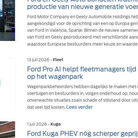
productie van nieuwe generatie voer
Ford Motor Company en Geely Automobile Holdings h
aangekondigd voor de oprichting van een op Europa geric
van Ford in Valencia, Spanje. Binnen de nieuwe samen
van Ford en Geely geproduceerd met verschillende aandr
waardoor Europese bestuurders meer keuze en waarde 
13 juli 2026 -
Fleet
Ford Pro AI helpt fleetmanagers tij
op het wagenpark
Wagenparkbeheerders hebben dagelijks te maken met u
voertuigen en bestuurders in, volgen onderhoud op, hou
onverwachte situaties zoals schade of stilstand door uit
Lees verder
dat veel tijd kosten.
1 juli 2026 -
Kuga
Ford Kuga PHEV nóg scherper geprij