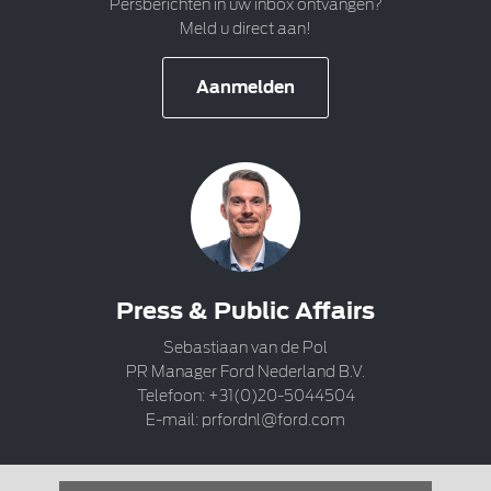
Persberichten in uw inbox ontvangen?
Meld u direct aan!
Aanmelden
Press & Public Affairs
Sebastiaan van de Pol
PR Manager Ford Nederland B.V.
Telefoon: +31(0)20-5044504
E-mail:
prfordnl@ford.com