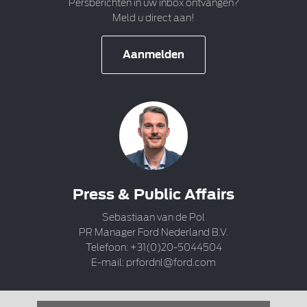
Persberichten in uw inbox ontvangen?
Meld u direct aan!
Aanmelden
Press & Public Affairs
Sebastiaan van de Pol
PR Manager Ford Nederland B.V.
Telefoon: +31(0)20-5044504
E-mail:
prfordnl@ford.com