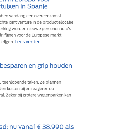
tuigen in Spanje
ebben vandaag een overeenkomst
hte joint venture in de productielocatie
werking worden nieuwe personenauto’s
ijflijnen voor de Europese markt,
Lees verder
krijgen.
d besparen en grip houden
iteenlopende taken. Ze plannen
den kosten bij en reageren op
val. Zeker bij grotere wagenparken kan
sd: nu vanaf € 38.990 als