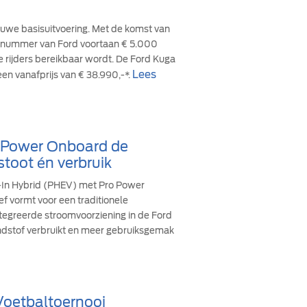
euwe basisuitvoering. Met de komst van
cesnummer van Ford voortaan € 5.000
re rijders bereikbaar wordt. De Ford Kuga
Lees
een vanafprijs van € 38.990,-*.
o Power Onboard de
stoot én verbruik
g-In Hybrid (PHEV) met Pro Power
ef vormt voor een traditionele
ïntegreerde stroomvoorziening in de Ford
andstof verbruikt en meer gebruiksgemak
 Voetbaltoernooi