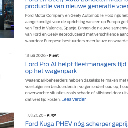
productie van nieuwe generatie voer
Ford Motor Company en Geely Automobile Holdings h
aangekondigd voor de oprichting van een op Europa geric
van Ford in Valencia, Spanje. Binnen de nieuwe samen
van Ford en Geely geproduceerd met verschillende aandr
waardoor Europese bestuurders meer keuze en waarde 
13 juli 2026 -
Fleet
Ford Pro AI helpt fleetmanagers tij
op het wagenpark
Wagenparkbeheerders hebben dagelijks te maken met u
voertuigen en bestuurders in, volgen onderhoud op, hou
onverwachte situaties zoals schade of stilstand door uit
Lees verder
dat veel tijd kosten.
1 juli 2026 -
Kuga
Ford Kuga PHEV nóg scherper geprij