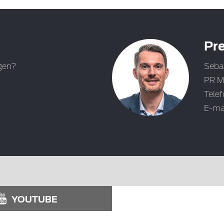
Pre
gen?
Seba
PR M
Tele
E-ma
YOUTUBE