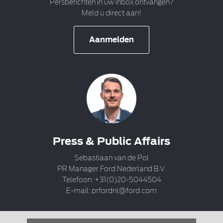
Persberichten in uw inbox ontvangen?
Meld u direct aan!
Aanmelden
Press & Public Affairs
Sebastiaan van de Pol
PR Manager Ford Nederland B.V.
Telefoon: +31(0)20-5044504
E-mail:
prfordnl@ford.com