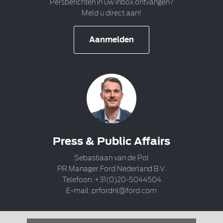
Persberichten in uw inbox ontvangen?
Meld u direct aan!
Aanmelden
Press & Public Affairs
Sebastiaan van de Pol
PR Manager Ford Nederland B.V.
Telefoon: +31(0)20-5044504
E-mail:
prfordnl@ford.com