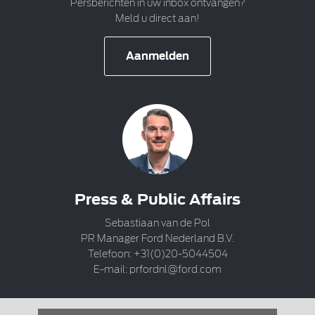
Persberichten in uw inbox ontvangen?
Meld u direct aan!
Aanmelden
Press & Public Affairs
Sebastiaan van de Pol
PR Manager Ford Nederland B.V.
Telefoon: +31(0)20-5044504
E-mail:
prfordnl@ford.com