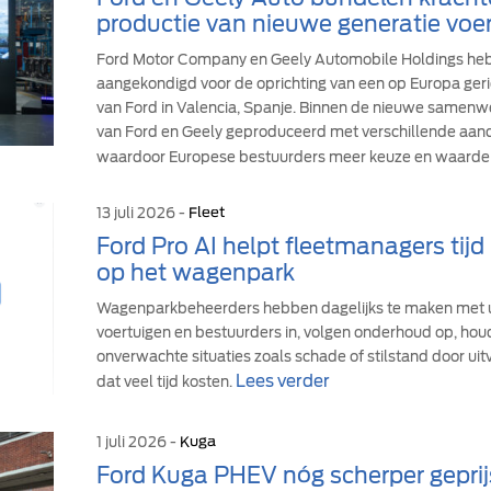
productie van nieuwe generatie voer
Ford Motor Company en Geely Automobile Holdings h
aangekondigd voor de oprichting van een op Europa geric
van Ford in Valencia, Spanje. Binnen de nieuwe samen
van Ford en Geely geproduceerd met verschillende aandr
waardoor Europese bestuurders meer keuze en waarde 
13 juli 2026 -
Fleet
Ford Pro AI helpt fleetmanagers tij
op het wagenpark
Wagenparkbeheerders hebben dagelijks te maken met u
voertuigen en bestuurders in, volgen onderhoud op, hou
onverwachte situaties zoals schade of stilstand door uit
Lees verder
dat veel tijd kosten.
1 juli 2026 -
Kuga
Ford Kuga PHEV nóg scherper geprij