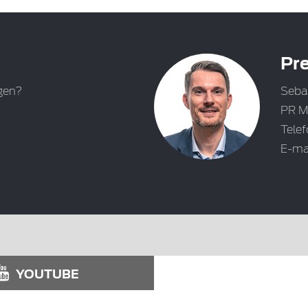
Pre
gen?
Seba
PR M
Tele
E-ma
YOUTUBE