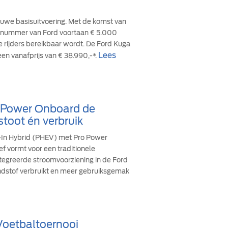
euwe basisuitvoering. Met de komst van
cesnummer van Ford voortaan € 5.000
re rijders bereikbaar wordt. De Ford Kuga
Lees
een vanafprijs van € 38.990,-*.
o Power Onboard de
stoot én verbruik
g-In Hybrid (PHEV) met Pro Power
ef vormt voor een traditionele
ïntegreerde stroomvoorziening in de Ford
andstof verbruikt en meer gebruiksgemak
 Voetbaltoernooi