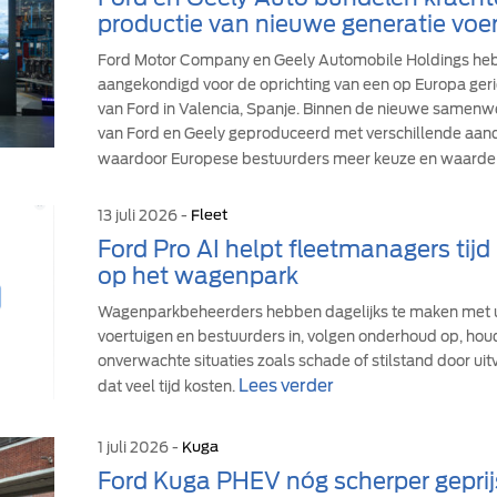
productie van nieuwe generatie voer
Ford Motor Company en Geely Automobile Holdings h
aangekondigd voor de oprichting van een op Europa geric
van Ford in Valencia, Spanje. Binnen de nieuwe samen
van Ford en Geely geproduceerd met verschillende aandr
waardoor Europese bestuurders meer keuze en waarde 
13 juli 2026 -
Fleet
Ford Pro AI helpt fleetmanagers tij
op het wagenpark
Wagenparkbeheerders hebben dagelijks te maken met u
voertuigen en bestuurders in, volgen onderhoud op, hou
onverwachte situaties zoals schade of stilstand door uit
Lees verder
dat veel tijd kosten.
1 juli 2026 -
Kuga
Ford Kuga PHEV nóg scherper geprij