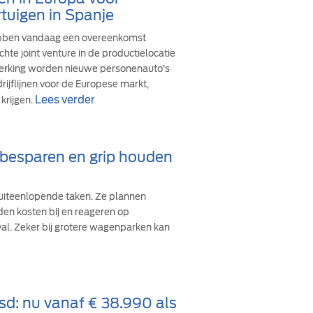
tuigen in Spanje
ebben vandaag een overeenkomst
hte joint venture in de productielocatie
werking worden nieuwe personenauto’s
ijflijnen voor de Europese markt,
Lees verder
krijgen.
d besparen en grip houden
iteenlopende taken. Ze plannen
den kosten bij en reageren op
val. Zeker bij grotere wagenparken kan
sd: nu vanaf € 38.990 als