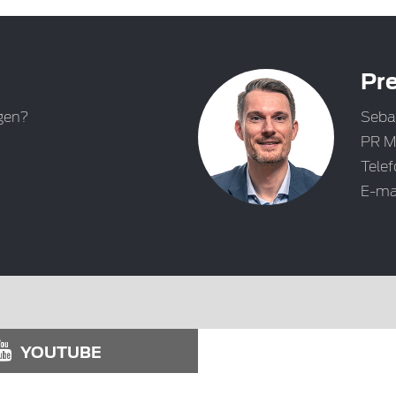
Pre
gen?
Seba
PR M
Tele
E-ma
YOUTUBE