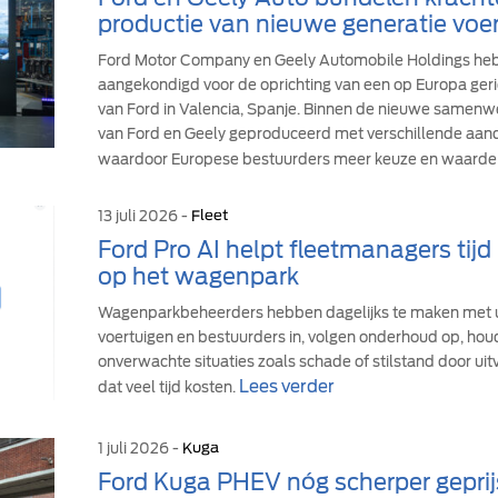
productie van nieuwe generatie voer
Ford Motor Company en Geely Automobile Holdings h
aangekondigd voor de oprichting van een op Europa geric
van Ford in Valencia, Spanje. Binnen de nieuwe samen
van Ford en Geely geproduceerd met verschillende aandr
waardoor Europese bestuurders meer keuze en waarde 
13 juli 2026 -
Fleet
Ford Pro AI helpt fleetmanagers tij
op het wagenpark
Wagenparkbeheerders hebben dagelijks te maken met u
voertuigen en bestuurders in, volgen onderhoud op, hou
onverwachte situaties zoals schade of stilstand door uit
Lees verder
dat veel tijd kosten.
1 juli 2026 -
Kuga
Ford Kuga PHEV nóg scherper geprij