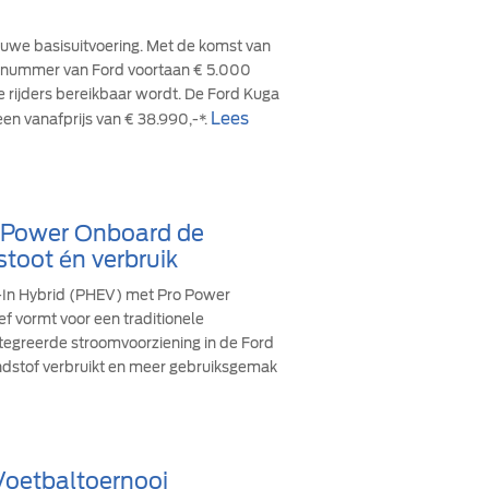
euwe basisuitvoering. Met de komst van
cesnummer van Ford voortaan € 5.000
re rijders bereikbaar wordt. De Ford Kuga
Lees
een vanafprijs van € 38.990,-*.
o Power Onboard de
stoot én verbruik
g-In Hybrid (PHEV) met Pro Power
ef vormt voor een traditionele
ïntegreerde stroomvoorziening in de Ford
andstof verbruikt en meer gebruiksgemak
 Voetbaltoernooi