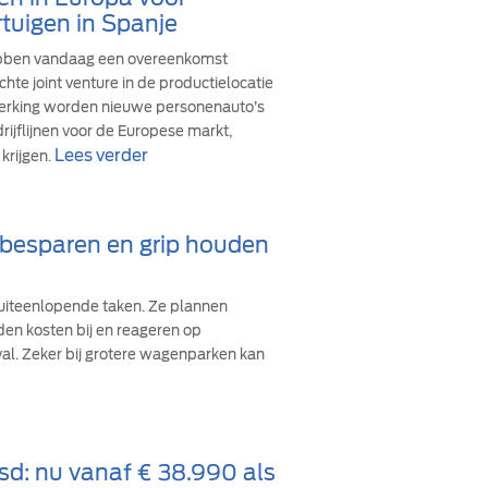
tuigen in Spanje
ebben vandaag een overeenkomst
hte joint venture in de productielocatie
werking worden nieuwe personenauto’s
ijflijnen voor de Europese markt,
Lees verder
krijgen.
d besparen en grip houden
iteenlopende taken. Ze plannen
den kosten bij en reageren op
val. Zeker bij grotere wagenparken kan
sd: nu vanaf € 38.990 als