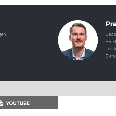
Pre
gen?
Seba
PR M
Tele
E-ma
YOUTUBE