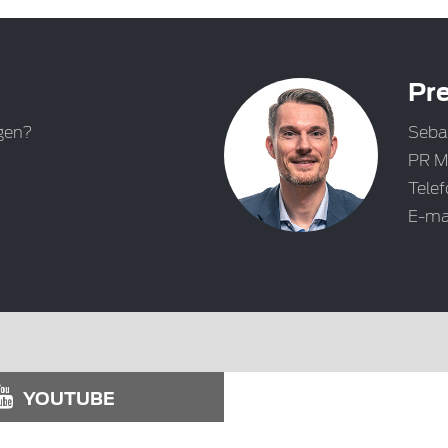
Pre
gen?
Seba
PR M
Tele
E-ma
YOUTUBE