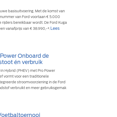
euwe basisuitvoering. Met de komst van
cesnummer van Ford voortaan € 5.000
re rijders bereikbaar wordt. De Ford Kuga
Lees
een vanafprijs van € 38.990,-*.
o Power Onboard de
stoot én verbruik
g-In Hybrid (PHEV) met Pro Power
ef vormt voor een traditionele
ïntegreerde stroomvoorziening in de Ford
andstof verbruikt en meer gebruiksgemak
 Voetbaltoernooi