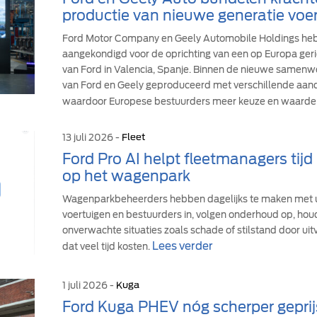
productie van nieuwe generatie voer
Ford Motor Company en Geely Automobile Holdings h
aangekondigd voor de oprichting van een op Europa geric
van Ford in Valencia, Spanje. Binnen de nieuwe samen
van Ford en Geely geproduceerd met verschillende aandr
waardoor Europese bestuurders meer keuze en waarde 
13 juli 2026 -
Fleet
Ford Pro AI helpt fleetmanagers tij
op het wagenpark
Wagenparkbeheerders hebben dagelijks te maken met u
voertuigen en bestuurders in, volgen onderhoud op, hou
onverwachte situaties zoals schade of stilstand door uit
Lees verder
dat veel tijd kosten.
1 juli 2026 -
Kuga
Ford Kuga PHEV nóg scherper geprij