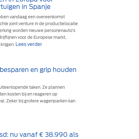
tuigen in Spanje
ebben vandaag een overeenkomst
hte joint venture in de productielocatie
werking worden nieuwe personenauto’s
ijflijnen voor de Europese markt,
Lees verder
krijgen.
d besparen en grip houden
iteenlopende taken. Ze plannen
den kosten bij en reageren op
val. Zeker bij grotere wagenparken kan
sd: nu vanaf € 38.990 als