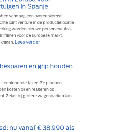
tuigen in Spanje
ebben vandaag een overeenkomst
hte joint venture in de productielocatie
werking worden nieuwe personenauto’s
ijflijnen voor de Europese markt,
Lees verder
krijgen.
d besparen en grip houden
iteenlopende taken. Ze plannen
den kosten bij en reageren op
val. Zeker bij grotere wagenparken kan
sd: nu vanaf € 38.990 als