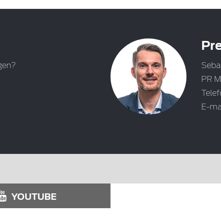
Pre
gen?
Seba
PR M
Tele
E-ma
YOUTUBE