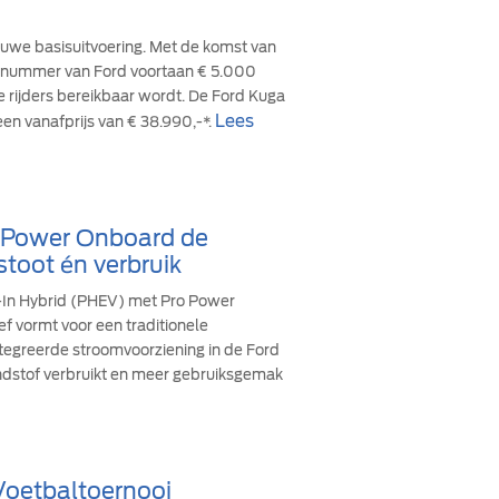
euwe basisuitvoering. Met de komst van
cesnummer van Ford voortaan € 5.000
re rijders bereikbaar wordt. De Ford Kuga
Lees
een vanafprijs van € 38.990,-*.
o Power Onboard de
stoot én verbruik
g-In Hybrid (PHEV) met Pro Power
ef vormt voor een traditionele
ïntegreerde stroomvoorziening in de Ford
andstof verbruikt en meer gebruiksgemak
 Voetbaltoernooi