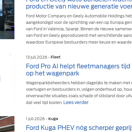
productie van nieuwe generatie voer
Ford Motor Company en Geely Automobile Holdings h
aangekondigd voor de oprichting van een op Europa geric
van Ford in Valencia, Spanje. Binnen de nieuwe samen
van Ford en Geely geproduceerd met verschillende aandr
waardoor Europese bestuurders meer keuze en waarde 
13 juli 2026 -
Fleet
Ford Pro AI helpt fleetmanagers tij
op het wagenpark
Wagenparkbeheerders hebben dagelijks te maken met u
voertuigen en bestuurders in, volgen onderhoud op, hou
onverwachte situaties zoals schade of stilstand door uit
Lees verder
dat veel tijd kosten.
1 juli 2026 -
Kuga
Ford Kuga PHEV nóg scherper geprij