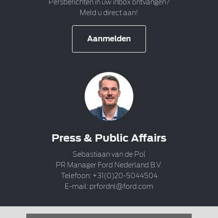
Persberichten in uw inbox ontvangen?
Meld u direct aan!
Aanmelden
Press & Public Affairs
Sebastiaan van de Pol
PR Manager Ford Nederland B.V.
Telefoon: +31(0)20-5044504
E-mail:
prfordnl@ford.com