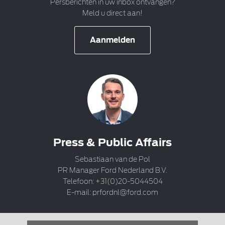
Persberichten in uw inbox ontvangen?
Meld u direct aan!
Aanmelden
Press & Public Affairs
Sebastiaan van de Pol
PR Manager Ford Nederland B.V.
Telefoon: +31(0)20-5044504
E-mail:
prfordnl@ford.com