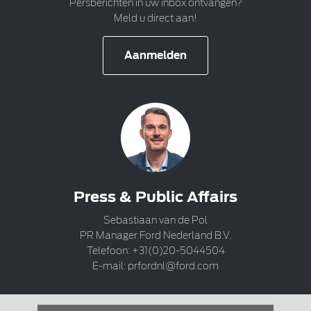
Persberichten in uw inbox ontvangen?
Meld u direct aan!
Aanmelden
Press & Public Affairs
Sebastiaan van de Pol
PR Manager Ford Nederland B.V.
Telefoon: +31(0)20-5044504
E-mail:
prfordnl@ford.com