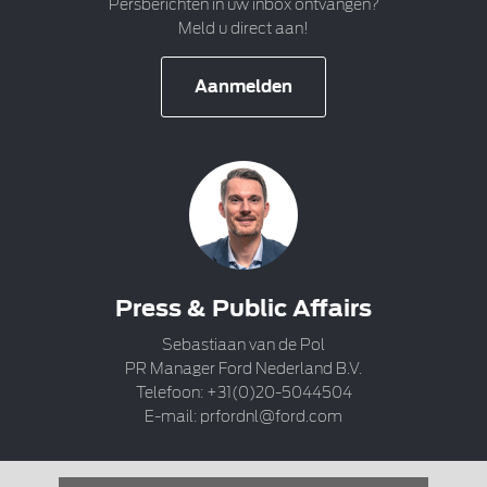
Persberichten in uw inbox ontvangen?
Meld u direct aan!
Aanmelden
Press & Public Affairs
Sebastiaan van de Pol
PR Manager Ford Nederland B.V.
Telefoon: +31(0)20-5044504
E-mail:
prfordnl@ford.com