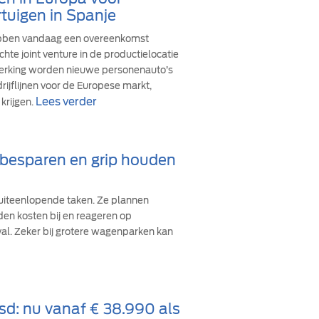
tuigen in Spanje
ebben vandaag een overeenkomst
hte joint venture in de productielocatie
werking worden nieuwe personenauto’s
ijflijnen voor de Europese markt,
Lees verder
krijgen.
d besparen en grip houden
iteenlopende taken. Ze plannen
den kosten bij en reageren op
val. Zeker bij grotere wagenparken kan
sd: nu vanaf € 38.990 als