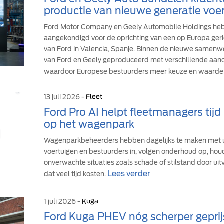
productie van nieuwe generatie voer
Ford Motor Company en Geely Automobile Holdings h
aangekondigd voor de oprichting van een op Europa geric
van Ford in Valencia, Spanje. Binnen de nieuwe samen
van Ford en Geely geproduceerd met verschillende aandr
waardoor Europese bestuurders meer keuze en waarde 
13 juli 2026 -
Fleet
Ford Pro AI helpt fleetmanagers tij
op het wagenpark
Wagenparkbeheerders hebben dagelijks te maken met u
voertuigen en bestuurders in, volgen onderhoud op, hou
onverwachte situaties zoals schade of stilstand door uit
Lees verder
dat veel tijd kosten.
1 juli 2026 -
Kuga
Ford Kuga PHEV nóg scherper geprij