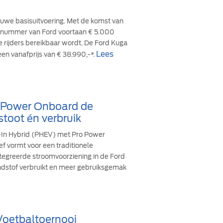
euwe basisuitvoering. Met de komst van
cesnummer van Ford voortaan € 5.000
re rijders bereikbaar wordt. De Ford Kuga
Lees
een vanafprijs van € 38.990,-*.
o Power Onboard de
stoot én verbruik
g-In Hybrid (PHEV) met Pro Power
ef vormt voor een traditionele
ïntegreerde stroomvoorziening in de Ford
andstof verbruikt en meer gebruiksgemak
 Voetbaltoernooi