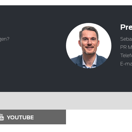
Pre
gen?
Seba
PR M
Tele
E-ma
YOUTUBE